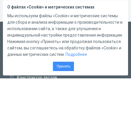
О файлах «Cookie» и метрических системах
Мы используем файлы «Cookie» и метрические системы
для сбора и анализа информации о производительности и
использовании сайта, а также для улучшения и
Русский
индивидуальной настройки предоставления информации.
Справка
Нажимая кнопку «Принять» или продолжая пользоваться
сайтом, вы соглашаетесь на обработку файлов «Cookie» и
Форма обратной связи
данных метрических систем.
Подробнее
Контакты
Принять
Тарифы
Конструктор тестов
Конструктор опросов
Конструктор кроссвордов
Диалоговые тренажёры
Комплексные задания
Система Дистанционного Обучения