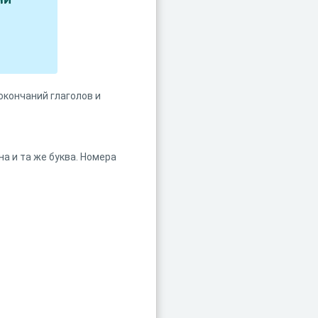
окончаний глаголов и
а и та же буква. Номера