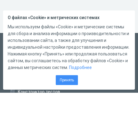
О файлах «Cookie» и метрических системах
Мы используем файлы «Cookie» и метрические системы
для сбора и анализа информации о производительности и
использовании сайта, а также для улучшения и
Русский
индивидуальной настройки предоставления информации.
Справка
Нажимая кнопку «Принять» или продолжая пользоваться
сайтом, вы соглашаетесь на обработку файлов «Cookie» и
Форма обратной связи
данных метрических систем.
Подробнее
Контакты
Принять
Тарифы
Конструктор тестов
Конструктор опросов
Конструктор кроссвордов
Диалоговые тренажёры
Комплексные задания