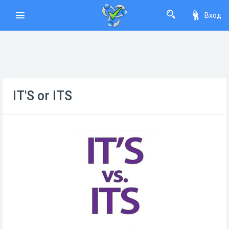
Вход
IT'S or ITS