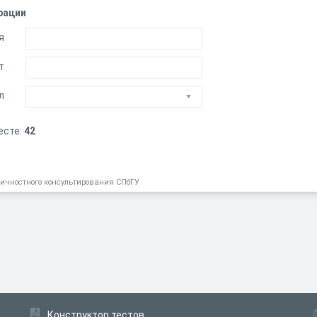
рации
я
т
л
есте:
42
личностного консультирования СПбГУ
Конструктор тестов