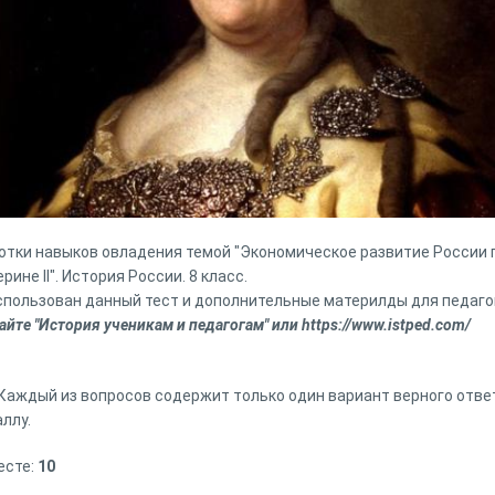
тки навыков овладения темой "Экономическое развитие России пр
ине II". История России. 8 класс.
использован данный тест и дополнительные материлды для педаго
айте "История ученикам и педагогам" или https://www.istped.com/
. Каждый из вопросов содержит только один вариант верного отве
ллу.
есте:
10