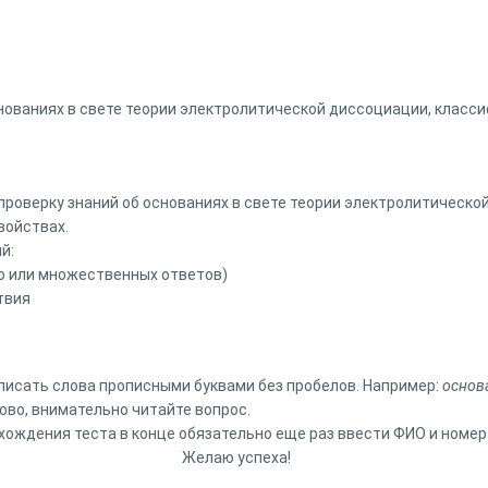
снованиях в свете теории электролитической диссоциации, класс
проверку знаний об основаниях в свете теории электролитическо
войствах.
й:
о или множественных ответов)
твия
 писать слова прописными буквами без пробелов. Например:
основ
ово, внимательно читайте вопрос.
хождения теста в конце обязательно еще раз ввести ФИО и номер
 успеха!