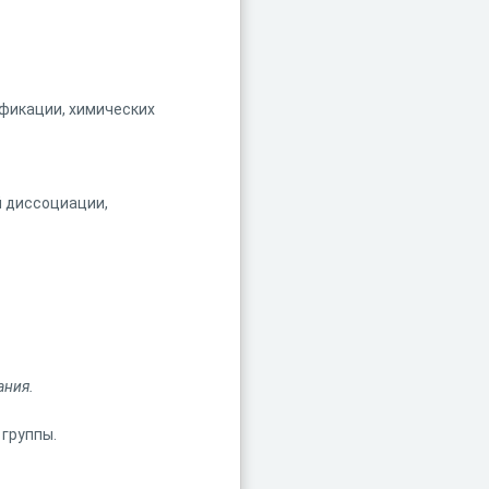
ификации, химических
й диссоциации,
ания
.
 группы.