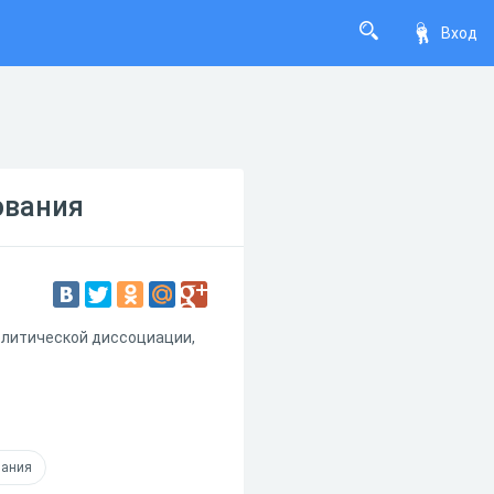
Вход
ования
ролитической диссоциации,
вания