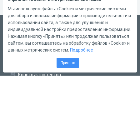
Мы используем файлы «Cookie» и метрические системы
для сбора и анализа информации о производительности и
использовании сайта, а также для улучшения и
Русский
индивидуальной настройки предоставления информации.
Справка
Нажимая кнопку «Принять» или продолжая пользоваться
сайтом, вы соглашаетесь на обработку файлов «Cookie» и
Форма обратной связи
данных метрических систем.
Подробнее
Контакты
Принять
Тарифы
Конструктор тестов
Конструктор опросов
Конструктор кроссвордов
Диалоговые тренажёры
Комплексные задания
Система Дистанционного Обучения