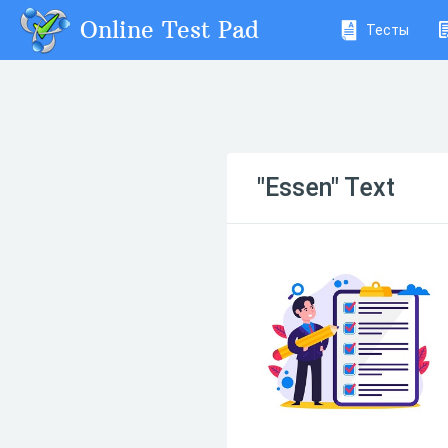
Online Test Pad
Тесты
"Essen" Text