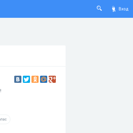
Вход
!
апас