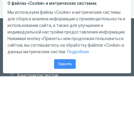
О файлах «Cookie» и метрических системах
Мы используем файлы «Cookie» и метрические системы
для сбора и анализа информации о производительности и
использовании сайта, а также для улучшения и
Русский
индивидуальной настройки предоставления информации.
Справка
Нажимая кнопку «Принять» или продолжая пользоваться
сайтом, вы соглашаетесь на обработку файлов «Cookie» и
Форма обратной связи
данных метрических систем.
Подробнее
Контакты
Принять
Тарифы
Конструктор тестов
Конструктор опросов
Конструктор кроссвордов
Диалоговые тренажёры
Комплексные задания
Система Дистанционного Обучения