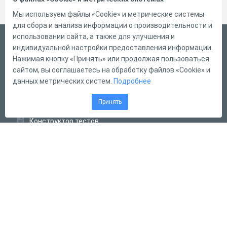
Мы используем файлы «Cookie» и метрические системы
для сбора и анализа информации о производительности и
использовании сайта, а также для улучшения и
Русский
индивидуальной настройки предоставления информации.
Справка
Нажимая кнопку «Принять» или продолжая пользоваться
сайтом, вы соглашаетесь на обработку файлов «Cookie» и
Форма обратной связи
данных метрических систем.
Подробнее
Контакты
Принять
Тарифы
Конструктор тестов
Конструктор опросов
Конструктор кроссвордов
Диалоговые тренажёры
Комплексные задания
Система Дистанционного Обучения