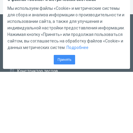
Мы используем файлы «Cookie» и метрические системы
для сбора и анализа информации о производительности и
использовании сайта, а также для улучшения и
Русский
индивидуальной настройки предоставления информации.
Справка
Нажимая кнопку «Принять» или продолжая пользоваться
сайтом, вы соглашаетесь на обработку файлов «Cookie» и
Форма обратной связи
данных метрических систем.
Подробнее
Контакты
Принять
Тарифы
Конструктор тестов
Конструктор опросов
Конструктор кроссвордов
Диалоговые тренажёры
Комплексные задания
Система Дистанционного Обучения