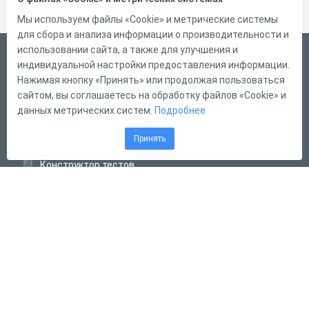
Мы используем файлы «Cookie» и метрические системы
для сбора и анализа информации о производительности и
использовании сайта, а также для улучшения и
Русский
индивидуальной настройки предоставления информации.
Справка
Нажимая кнопку «Принять» или продолжая пользоваться
сайтом, вы соглашаетесь на обработку файлов «Cookie» и
Форма обратной связи
данных метрических систем.
Подробнее
Контакты
Принять
Тарифы
Конструктор тестов
Конструктор опросов
Конструктор кроссвордов
Диалоговые тренажёры
Комплексные задания
Система Дистанционного Обучения