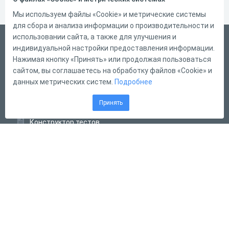
Мы используем файлы «Cookie» и метрические системы
для сбора и анализа информации о производительности и
использовании сайта, а также для улучшения и
Русский
индивидуальной настройки предоставления информации.
Справка
Нажимая кнопку «Принять» или продолжая пользоваться
сайтом, вы соглашаетесь на обработку файлов «Cookie» и
Форма обратной связи
данных метрических систем.
Подробнее
Контакты
Принять
Тарифы
Конструктор тестов
Конструктор опросов
Конструктор кроссвордов
Диалоговые тренажёры
Комплексные задания
Система Дистанционного Обучения