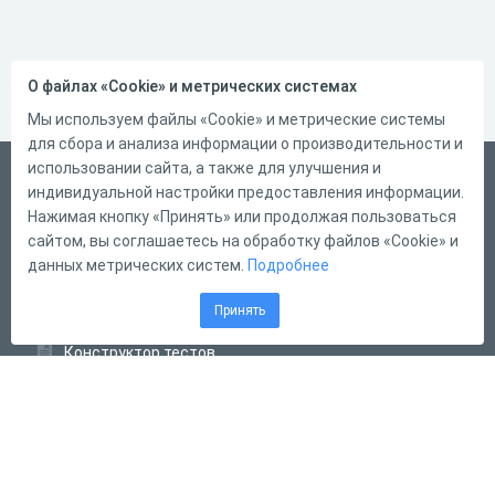
О файлах «Cookie» и метрических системах
Мы используем файлы «Cookie» и метрические системы
для сбора и анализа информации о производительности и
использовании сайта, а также для улучшения и
Русский
индивидуальной настройки предоставления информации.
Справка
Нажимая кнопку «Принять» или продолжая пользоваться
сайтом, вы соглашаетесь на обработку файлов «Cookie» и
Форма обратной связи
данных метрических систем.
Подробнее
Контакты
Принять
Тарифы
Конструктор тестов
Конструктор опросов
Конструктор кроссвордов
Диалоговые тренажёры
Комплексные задания