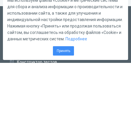
Мы используем файлы «Cookie» и метрические системы
для сбора и анализа информации о производительности и
использовании сайта, а также для улучшения и
Русский
индивидуальной настройки предоставления информации.
Справка
Нажимая кнопку «Принять» или продолжая пользоваться
сайтом, вы соглашаетесь на обработку файлов «Cookie» и
Форма обратной связи
данных метрических систем.
Подробнее
Контакты
Принять
Тарифы
Конструктор тестов
Конструктор опросов
Конструктор кроссвордов
Диалоговые тренажёры
Комплексные задания
Система Дистанционного Обучения
2011 - 2026
Online Test Pad
Соглашение об использовании
Оферта
Политика обработки персональных данных