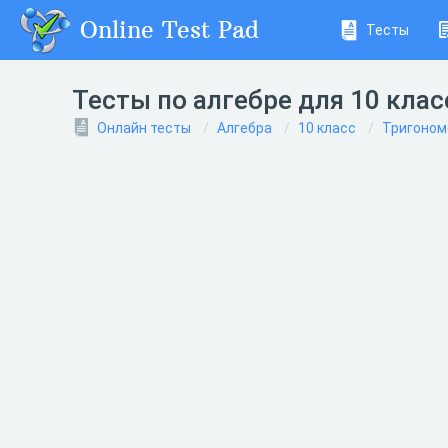
Online Test Pad
Тесты
Тесты по алгебре для 10 кла
Онлайн тесты
Алгебра
10 класс
Тригоном