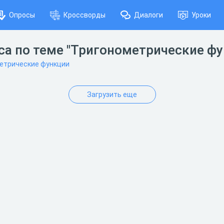
Опросы
Кроссворды
Диалоги
Уроки
сса по теме "Тригонометрические ф
етрические функции
Загрузить еще