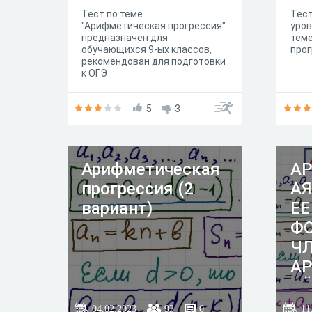
Тест по теме
Тест
"Арифметическая прогрессия"
уров
предназначен для
тем
обучающихся 9-ых классов,
прог
рекомендован для подготовки
к ОГЭ
5
3
Арифметическая
А
прогрессия (2
АЯ
вариант)
ЕЕ
ФО
Ч
А
ОЙ
04.02.2023
93
0
11