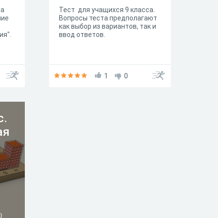
на
Тест для учащихся 9 класса.
ние
Вопросы теста предполагают
как выбор из вариантов, так и
ия".
ввод ответов.
1
0
с.
ая
0