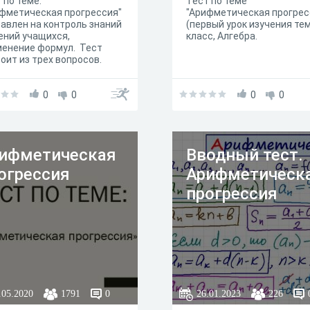
 по теме:
Тест по теме
фметическая прогрессия"
"Арифметическая прогрес
авлен на контроль знаний
(первый урок изучения тем
ений учащихся,
класс, Алгебра.
менение формул. Тест
оит из трех вопросов.
0
0
0
0
ифметическая
Вводный тест.
огрессия
Арифметическ
прогрессия
.05.2020
1791
0
26.01.2023
226