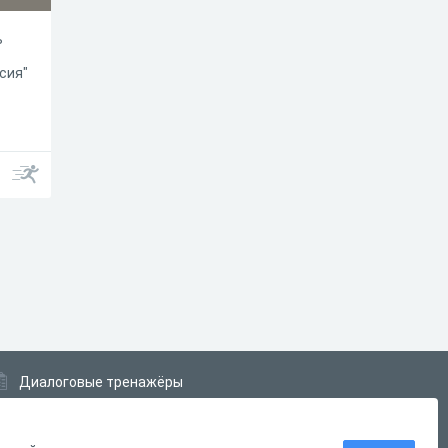
ь
сия"
Диалоговые тренажёры
Комплексные задания
Система Дистанционного Обучения