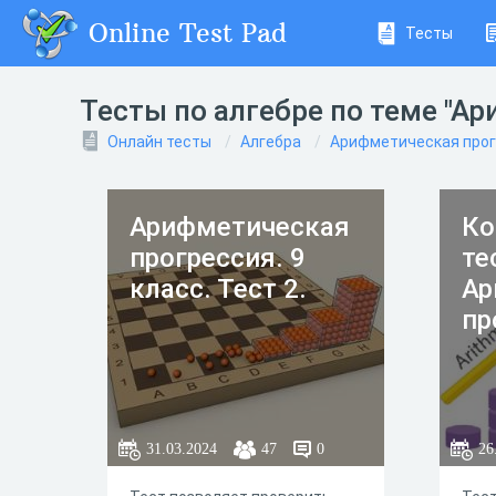
Online Test Pad
Тесты
Тесты по алгебре по теме "А
Онлайн тесты
Алгебра
Арифметическая про
Арифметическая
Ко
прогрессия. 9
те
класс. Тест 2.
Ар
пр
31.03.2024
47
0
26