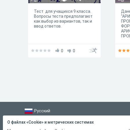
Тест для учащихся 9 класса.
Данн
Вопросы теста предполагают
"АР
как выбор из вариантов, так и
ПРО
ввод ответов.
ФОР
АРИ
ПРО
для 
для 
0
0
мате
Русский
Справка
О файлах «Cookie» и метрических системах
Форма обратной связи