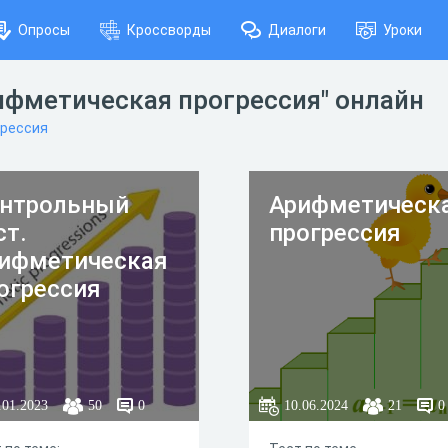
Опросы
Кроссворды
Диалоги
Уроки
рифметическая прогрессия" онлайн
грессия
нтрольный
Арифметическ
ст.
прогрессия
ифметическая
огрессия
.01.2023
50
0
10.06.2024
21
0