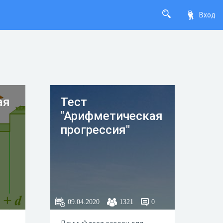
Вход
ая
Тест
"Арифметическая
прогрессия"
09.04.2020
1321
0