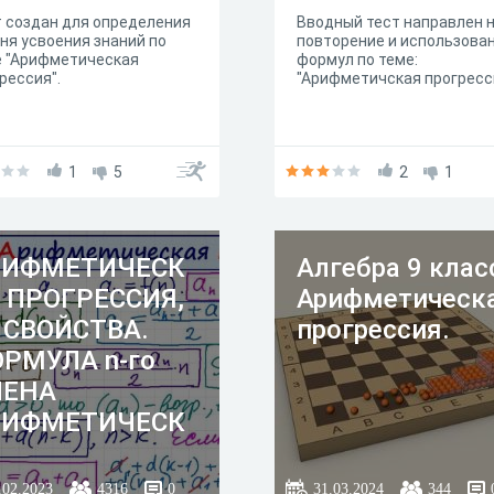
 создан для определения
Вводный тест направлен 
ня усвоения знаний по
повторение и использова
е "Арифметическая
формул по теме:
рессия".
"Арифметичская прогресс
1
5
2
1
РИФМЕТИЧЕСК
Алгебра 9 клас
 ПРОГРЕССИЯ,
Арифметическ
 СВОЙСТВА.
прогрессия.
РМУЛА n-го
ЛЕНА
РИФМЕТИЧЕСК
 ПРОГРЕССИИ
.02.2023
4316
0
31.03.2024
344