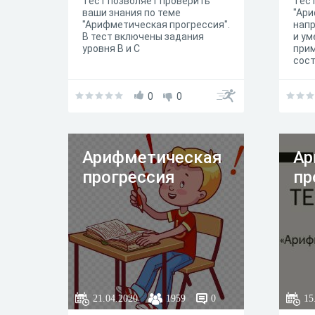
Тест позволяет проверить
Тест
ваши знания по теме
"Ари
"Арифметическая прогрессия".
напр
В тест включены задания
и ум
уровня В и С
при
сост
0
0
Арифметическая
Ар
прогрессия
пр
21.04.2020
1959
0
15