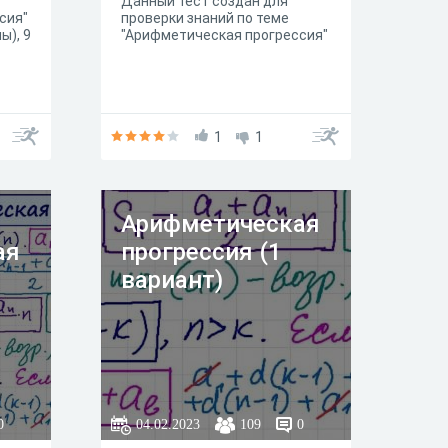
Данный тест создан для
сия"
проверки знаний по теме
ы), 9
"Арифметическая прогрессия"
1
1
Арифметическая
ая
прогрессия (1
вариант)
0
04.02.2023
109
0