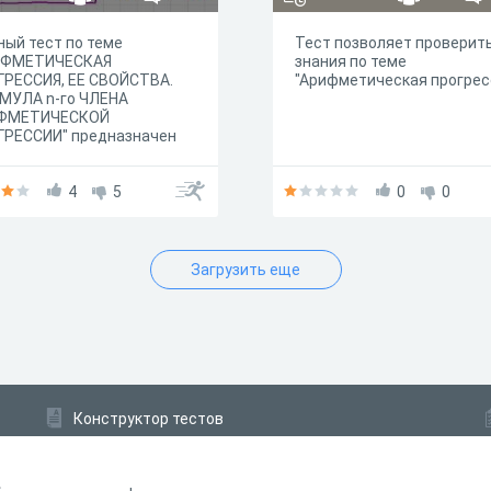
ый тест по теме
Тест позволяет проверит
ИФМЕТИЧЕСКАЯ
знания по теме
ГРЕССИЯ, ЕЕ СВОЙСТВА.
"Арифметическая прогрес
МУЛА n-го ЧЛЕНА
ФМЕТИЧЕСКОЙ
ГРЕССИИ" предназначен
обучающихся 9-х классов ,
проверки усвоения нового
риала.
4
5
0
0
Загрузить еще
Конструктор тестов
Конструктор опросов
Конструктор кроссвордов