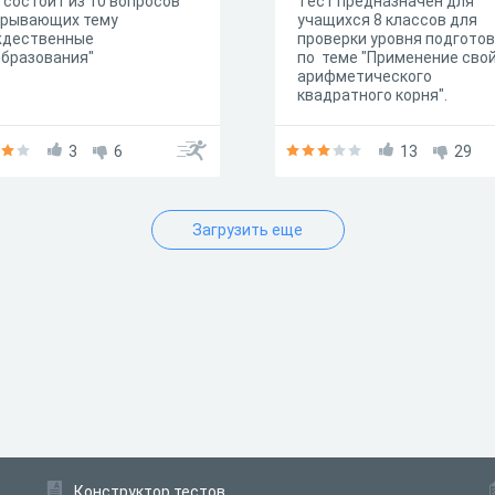
 состоит из 10 вопросов
Тест предназначен для
крывающих тему
учащихся 8 классов для
ждественные
проверки уровня подгото
бразования"
по теме "Применение сво
арифметического
квадратного корня".
3
6
13
29
Загрузить еще
Конструктор тестов