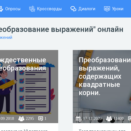
Опросы
Кроссворды
Диалоги
Уроки
реобразование выражений" онлайн
ажений
ждественные
Преобразовани
еобразования
выражений,
содержащих
квадратные
корни.
.09.2018
2295
1
17.12.2020
11408