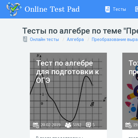
Online Test Pad
Тесты
Тесты по алгебре по теме "П
Онлайн тесты
Алгебра
Преобразование выр
Тест по алгебре
То
для подготовки к
пр
ОГЭ
20.02.2019
5192
5
19