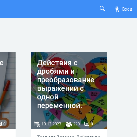
Вход
е
Действия с
дробями и
преобразование
выражений с
одной
переменной.
0
10.12.2023
220
0