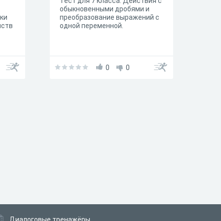
Тест для 7 класса. Действия с
обыкновенными дробями и
вки
преобразование выражений с
йств
одной переменной.
0
0
Диалоговые тренажёры