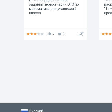
В тесте предствалены
тест
задания первой части ОГЭ по
рас
математике для учащихся 9
"То
класса
прео
7
6
Русский