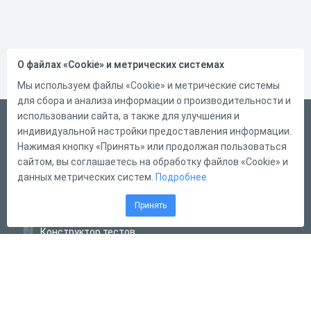
О файлах «Cookie» и метрических системах
Мы используем файлы «Cookie» и метрические системы
для сбора и анализа информации о производительности и
использовании сайта, а также для улучшения и
Русский
индивидуальной настройки предоставления информации.
Справка
Нажимая кнопку «Принять» или продолжая пользоваться
сайтом, вы соглашаетесь на обработку файлов «Cookie» и
Форма обратной связи
данных метрических систем.
Подробнее
Контакты
Принять
Тарифы
Конструктор тестов
Конструктор опросов
Конструктор кроссвордов
Диалоговые тренажёры