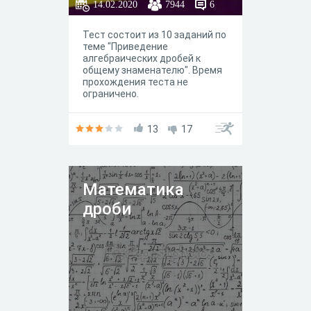
14.02.2020
7944
6
Тест состоит из 10 заданий по
теме "Приведение
алгебраических дробей к
общему знаменателю". Время
прохождения теста не
ограничено.
13
17
Математика
дроби