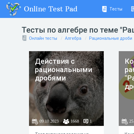
Online Test Pad
Тесты
Тесты по алгебре по теме "Р
Онлайн тесты
Алгебра
Рациональные дроби
Действия с
Ко
рациональными
ра
дробями
"Р
др
09.10.2023
1668
1
25