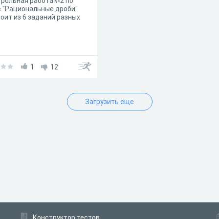
трольная работа№2 по
 "Рациональные дроби"
оит из 6 заданий разных
1
12
Загрузить еще
Конструктор тестов