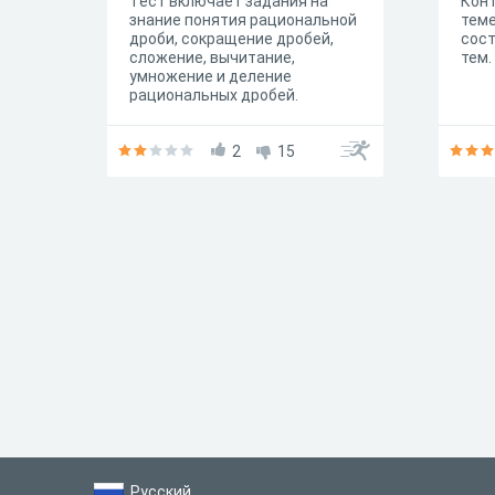
Тест включает задания на
Кон
знание понятия рациональной
теме
дроби, сокращение дробей,
сост
сложение, вычитание,
тем.
умножение и деление
рациональных дробей.
2
15
Русский