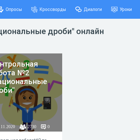
Опросы
Кроссворды
Диалоги
Уроки
ациональные дроби" онлайн
нтрольная
бота №2
ациональные
оби"
.11.2020
2730
0