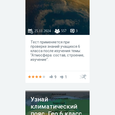
25.11.2024
557
3
Тест применяется при
проверке знаний учащихся 6
класса после изучения темы:
"Атмосфера: состав, строение,
изучение".
9
1
Узнай
климатический
пояс. Гео 6 класс