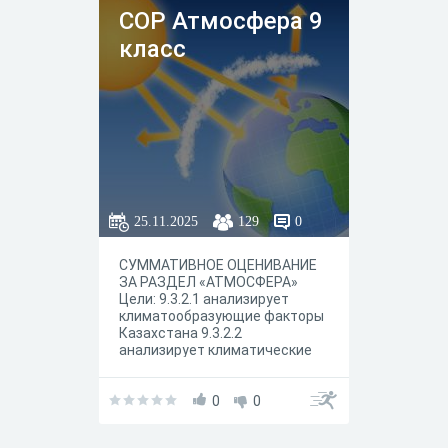
ранее изученным темам. !
СОР Атмосфера 9
Обязательно! В конце введите
класс
"ИМЯ, ФАМИЛИЮ
25.11.2025
129
0
СУММАТИВНОЕ ОЦЕНИВАНИЕ
ЗА РАЗДЕЛ «АТМОСФЕРА»
Цели: 9.3.2.1 анализирует
климатообразующие факторы
Казахстана 9.3.2.2
анализирует климатические
условия Казахстана 9.3.2.3
оценивает климатические
ресурсы Казахстана 9.3.2.4
0
0
показывает на карте
территории формирования и