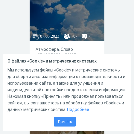
07.03.2023
787
7
Атмосфера. Слово
«атмосфера» имеет
древнегреческие корни:
О файлах «Cookie» и метрических системах
«атмос» (пар) и «сфера». В
простейшем понимании оно
Мы используем файлы «Cookie» и метрические системы
обозначает газовую
для сбора и анализа информации о производительности и
оболочку любого небесного
использовании сайта, а также для улучшения и
тела, которая удерживается
индивидуальной настройки предоставления информации.
вокруг него силой гравитации.
6
1
Нажимая кнопку «Принять» или продолжая пользоваться
сайтом, вы соглашаетесь на обработку файлов «Cookie» и
данных метрических систем.
Подробнее
Атмосферное
Принять
давление