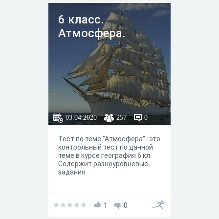
распространения
неблагоприятных и опасных
6 класс.
атмосферных явлений и
предлагает меры защиты от
Атмосфера.
них
03.04.2020
257
0
Тест по теме "Атмосфера"- это
контрольный тест по данной
теме в курсе география 6 кл.
Содержит разноуровневые
задания
1
0