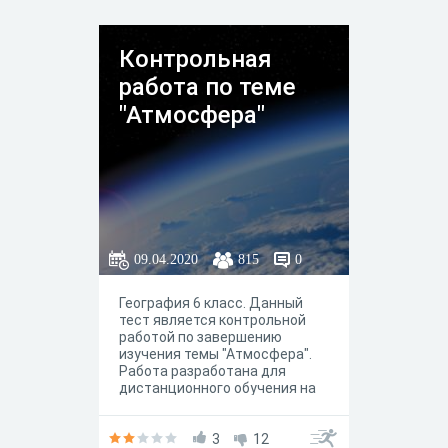
Контрольная
работа по теме
"Атмосфера"
09.04.2020
815
0
География 6 класс. Данный
тест является контрольной
работой по завершению
изучения темы "Атмосфера".
Работа разработана для
дистанционного обучения на
этапе проверки знаний.
Контрольная работа
содержит 7 вопросов, среди
3
12