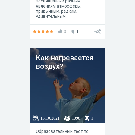
посвящённый разным
явлениям атмосферы:
привычным, редким,
удивительным,
малоизученным и просто
чудесным. Удачи и открытий!
0
1
Как нагревается
воздух?
13.10.2021
1098
1
Образовательный тест по