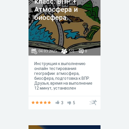
класс: ВПР +
Атмосфера и
биосфера.
04.03.2025
531
0
Инструкция к выполнению
онлайн тестирования
географии: атмосфера,
биосфера, подготовка к ВПР.
Друзья, время на выполнение
12 минут, устанволен
автоматический таймер.
Смотрите тетрадь, долго не
думайте - будьте уверены в
3
5
ответах. Успехов! Выбирайте
правильный вариант ответа,
ориентируясь на собственные
географические знания. В
тесте будет повторение по