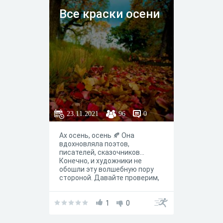
Все краски осени
23.11.2021
96
0
Ах осень, осень 🍂 Она
вдохновляла поэтов,
писателей, сказочников...
Конечно, и художники не
обошли эту волшебную пору
стороной. Давайте проверим,
как хорошо вы знаете осенние
картины?
1
0