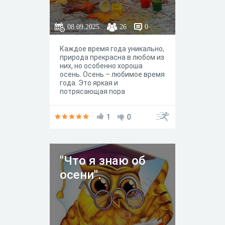
08.09.2025
26
0
Каждое время года уникально,
природа прекрасна в любом из
них, но особенно хороша
осень. Осень – любимое время
года. Это яркая и
потрясающая пора
человеческого
существования. Осень разная
и многоликая. То она
1
0
задумчивая и печальная, то
торжественная и величавая,
то унылая и дождливая. А
сколько о ней написано
"Что я знаю об
стихов, создано пословиц,
загадок, примет, поговорок,
осени".
скольких композиторов и
художников вдохновила осень
на творчество. Сегодняшняя
викторина посвящена этому
прекрасному времени года.