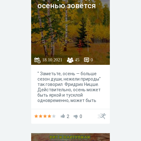
осенью зовётся
18.10.2021
45
0
" Заметьте, осень — больше
сезон души, нежели природы"
так говорил Фридрих Ницше.
Действительно, осень может
быть яркой и тусклой
одновременно, может быть
тёплой и холодной, она
настолько разная, что все её
состояния находят отклик в
2
0
наших душах. поэтому, не
удивительно, что ей
посвящено так много
прекрасных стихотворений.