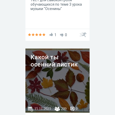
Тест для самоконтроля
обучающихся по теме 3 урока
музыки "Осенины"
1
0
Какой ты
осенний листик
15.11.2023
209
0