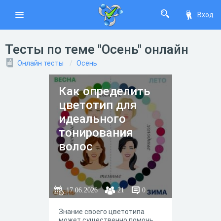
Вход
Тесты по теме "Осень" онлайн
Онлайн тесты
Осень
Как определить
цветотип для
идеального
тонирования
волос
17.06.2026
21
0
Знание своего цветотипа
может существенно помочь