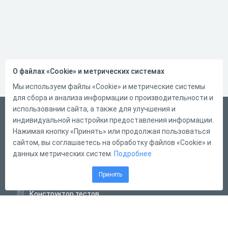
О файлах «Cookie» и метрических системах
Мы используем файлы «Cookie» и метрические системы
для сбора и анализа информации о производительности и
использовании сайта, а также для улучшения и
Русский
индивидуальной настройки предоставления информации.
Справка
Нажимая кнопку «Принять» или продолжая пользоваться
сайтом, вы соглашаетесь на обработку файлов «Cookie» и
Форма обратной связи
данных метрических систем.
Подробнее
Контакты
Принять
Тарифы
Конструктор тестов
Конструктор опросов
Конструктор кроссвордов