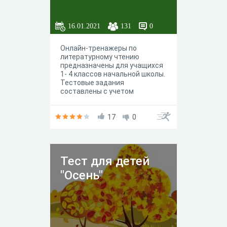
16.01.2021
131
0
Онлайн-тренажеры по
литературному чтению
предназначены для учащихся
1- 4 классов начальной школы.
Тестовые задания
составлены с учетом
требований Федеральных
государственных
образовательных стандартов
17
0
нового поколения и
направлены на литературное
образование и литературное
развитие младших
Тест для детей
школьников. Авторы-
составители: кандидат
"Осень"
педагогических наук, доцент
Казанского федерального
университета Камалова Лера
Ахтямовна; студенты кафедры
начального образования
Казанского федерального