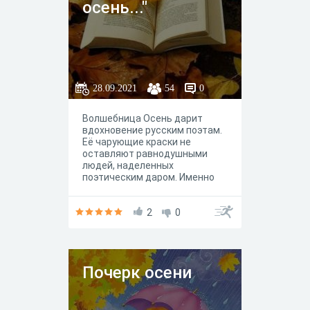
осень..."
28.09.2021
54
0
Волшебница Осень дарит
вдохновение русским поэтам.
Её чарующие краски не
оставляют равнодушными
людей, наделенных
поэтическим даром. Именно
поэтому так много поэтов
посвящают свои работы это
прекрасному времени
2
0
года. Предлагаем вам пройти
тематическую викторину.
Почерк осени