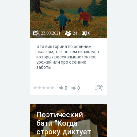
23.09.2021
24
0
Эта викторина по осенним
сказкам, т. е. по тем сказкам, в
которых рассказывается про
урожай или про осенние
заботы.
0
0
Поэтический
батл "Когда
строку диктует