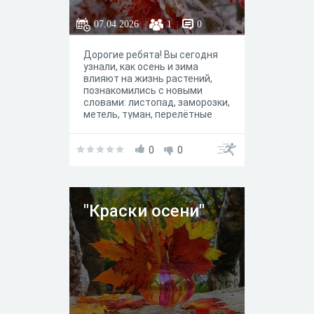
растений осенью
и зимой.
07.04.2026
1
0
Дорогие ребята! Вы сегодня
узнали, как осень и зима
влияют на жизнь растений,
познакомились с новыми
словами: листопад, заморозки,
метель, туман, перелётные
птицы. А теперь давайте
проверим, что вы запомнили.
Внимательно читайте каждый
0
0
вопрос и выбирайте один
правильный ответ. Будьте
внимательны, некоторые
ответы очень похожи друг на
"Краски осени"
друга. Желаю удачи! У вас всё
получится.