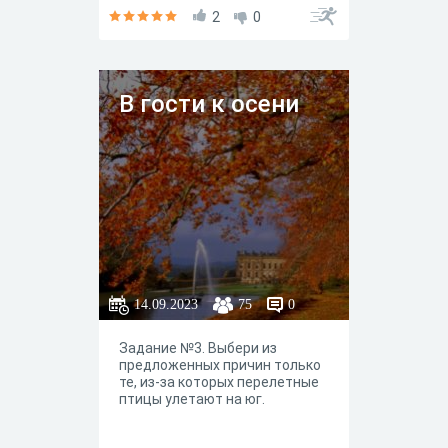
известную осеннюю лирику.
Сможете правильно
2
0
продолжить отрывок из
произведения известных
поэтов?
В гости к осени
14.09.2023
75
0
Задание №3. Выбери из
предложенных причин только
те, из-за которых перелетные
птицы улетают на юг.