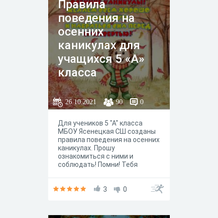
Правила
Давай проверим, на сколько
хорошо ты знаешь
поведения на
произведения русских
классиков об этом времени
осенних
года.
каникулах для
учащихся 5 «А»
класса
26.10.2021
90
0
Для учеников 5 "А" класса
МБОУ Ясенецкая СШ созданы
правила поведения на осенних
каникулах. Прошу
ознакомиться с ними и
соблюдать! Помни! Тебя
всегда ждут дома и в школе!
3
0