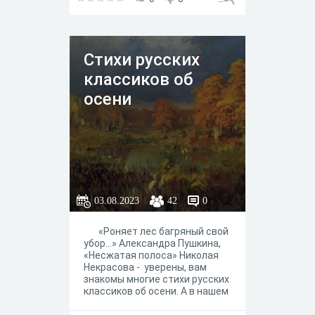
Cтихи русских
классиков об
осени
03.08.2023
42
0
«Роняет лес багряный свой
убор…» Александра Пушкина,
«Несжатая полоса» Николая
Некрасова - уверены, вам
знакомы многие стихи русских
классиков об осени. А в нашем
тесте мы собрали не самую