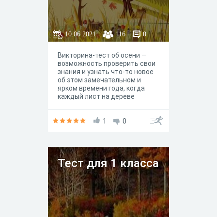
университета Газимзянова
Гульчачак, Тазиева Альбина,
Ильина Ксения, Хазиева
Динара.
10.06.2021
116
0
Викторина-тест об осени —
возможность проверить свои
знания и узнать что-то новое
об этом замечательном и
ярком времени года, когда
каждый лист на дереве
превращается в цветок.
1
0
Тест для 1 класса