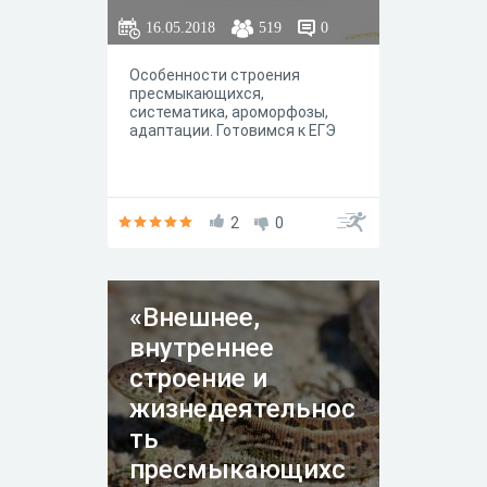
16.05.2018
519
0
Особенности строения
пресмыкающихся,
систематика, ароморфозы,
адаптации. Готовимся к ЕГЭ
2
0
«Внешнее,
внутреннее
строение и
жизнедеятельнос
ть
пресмыкающихс