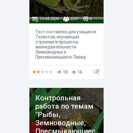
13.04.2020
6297
0
Тест составлен для учащихся
7 классов, изучающих
строение и процессы
жизнедеятельности
Земноводных и
Пресмыкающихся. Перед
прохожднением теста
рекомендуется изучить
параграфы 51 и 52 из учебника
10
16
Пасечник В.В. и др. "Биология 7
класс", Просвещение, 2017 и
посмотреть видеоуроки по
данным темам на Ютубе.
Контрольная
работа по темам
"Рыбы,
Земноводные,
Пресмыкающиес