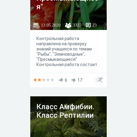
я"
13.05.2020
3327
23
Контрольная работа
направлена на проверку
знаний учащихся по темам
"Рыбы", "Земноводные",
"Пресмыкающиеся".
Контрольная работа состоит
из 20 заданий разного уровня
сложности. Время на
выполнение не ограничено,
6
17
однако засчитана будет
только первая оценка.
Поэтому при выполнении
контрольной работы не
Класс Амфибии.
торопитесь.
Класс Рептилии