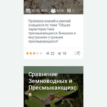
я. Общая
характеристика»
05.04.2020
9114
5
Проверка знаний и умений
учащихся по теме "Общая
характеристика
пресмыкающихся. Внешнее и
внутреннее строение
пресмыкающихся".
22
18
Сравнение
Земноводных и
Пресмыкающихс
я