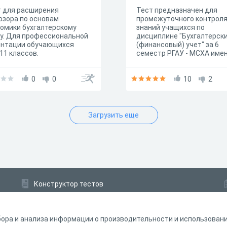
 для расширения
Тест предназначен для
озора по основам
промежуточного контрол
омики бухгалтерскому
знаний учащихся по
у. Для профессиональной
дисциплине "Бухгалтерск
ентации обучающихся
(финансовый) учет" за 6
,11 классов.
семестр РГАУ - МСХА име
К.А. Тимирязева
0
0
10
2
Загрузить еще
Конструктор тестов
Конструктор опросов
Конструктор кроссвордов
ора и анализа информации о производительности и использовании