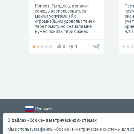
Привет! Ты здесь, а значит
Тест
хочешь воспользоваться
круг
моими услугами:) Я с
экон
огромнейшим удовольствием
учет
тебе помогу, но сначала мне
ори
нужно понять твой бизнес
9,10
0
1
Русский
Справка
О файлах «Cookie» и метрических системах
Форма обратной связи
Мы используем файлы «Cookie» и метрические системы для сб