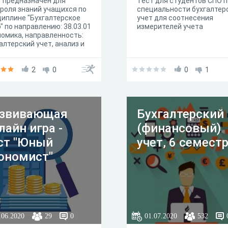
 предназначен для
Тест для студентов СПО п
роля знаний учащихся по
специальности бухгалтер
иплине "Бухгалтерское
учет для соотнесения
" по направлению: 38.03.01
измерителей учета
омика, направленность:
алтерский учет, анализ и
ит
2
0
0
1
звивающая
Бухгалтерский
лайн игра -
(финансовый)
ст "Юный
учет, 6 семест
ономист"
.06.2020
29
0
01.07.2020
532