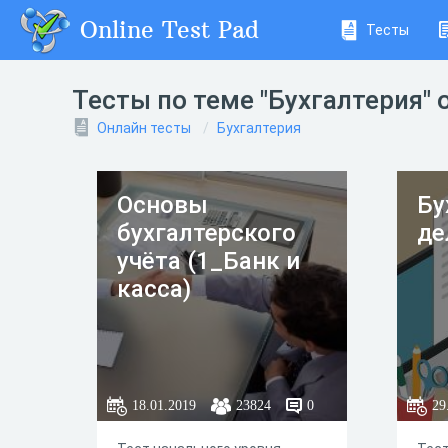
Online Test Pad
Тесты
Тесты по теме "Бухгалтерия" 
Онлайн тесты
Бухгалтерия
Основы
Бу
бухгалтерского
де
учёта (1_Банк и
касса)
18.01.2019
23824
0
29