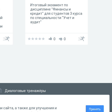
Итоговый экзамент по
я
дисциплине "Финансы и
кредит" для студентов 3 курса
ий
по специальности "Учет и
аудит"
ни
0
0
Диалоговые тренажёры
Комплексные задания
Система Дистанционного Обучения
 сайта, а также для улучшения и
Принять