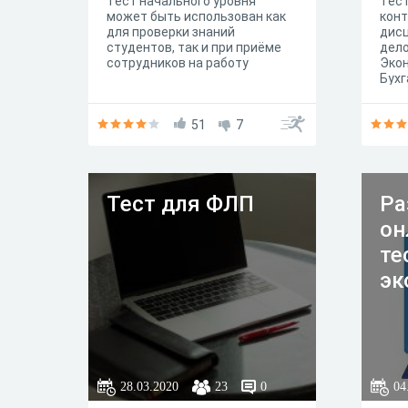
Тест начального уровня
Тест
может быть использован как
конт
для проверки знаний
дисц
студентов, так и при приёме
дело
сотрудников на работу
Экон
Бухг
ауд
51
7
Тест для ФЛП
Ра
он
те
эк
28.03.2020
23
0
04