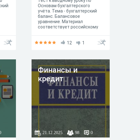
о
Тест к вводному уроку по
ский
Основам бухгалтерского
учёта. Тема - бухгалтерский
баланс. Балансовое
уравнение. Материал
соответствует российскому
законодательству.
12
1
Финансы и
кредит
р
0
21.12.2025
98
0