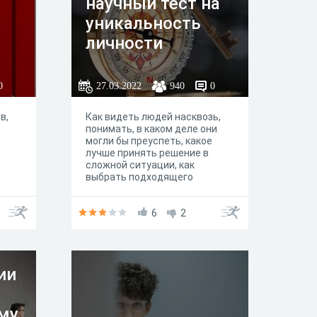
научный тест на
уникальность
личности
0
27.03.2022
940
0
в,
Как видеть людей насквозь,
понимать, в каком деле они
могли бы преуспеть, какое
лучше принять решение в
сложной ситуации, как
выбрать подходящего
партнера? Найти ответ на эти
и многие другие жизненно-
важные вопросы поможет
6
2
тест "5 элементов". Тест "5
элементов" на определение
черт характера, заложенных в
тебя генетически, основанный
ии
на теории пятифакторной
модели личности по
методологии ОКЭАН, которая
вот уже около тридцати лет
му