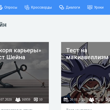
Опросы
Кроссворды
Диалоги
Уроки
айн
коря карьеры»
Тест на
ст Шейна
макиавеллизм
.07.2020
16959
10
20.01.2021
1424