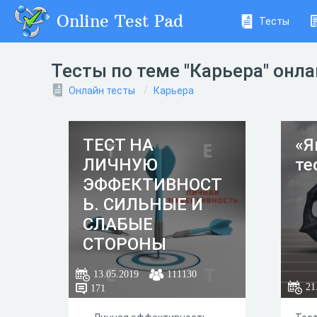
Online Test Pad
Тесты
Тесты по теме "Карьера" онл
Онлайн тесты
Карьера
ТЕСТ НА
«Я
ЛИЧНУЮ
те
ЭФФЕКТИВНОСТ
Ь. СИЛЬНЫЕ И
СЛАБЫЕ
СТОРОНЫ
ЧЕЛОВЕКА.
13.05.2019
111130
21
171