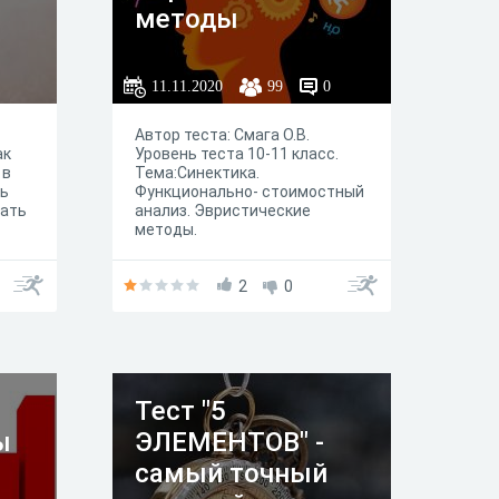
методы
да на
реход
11.11.2020
99
0
е
свою
Автор теста: Смага О.В.
ак
Уровень теста 10-11 класс.
м
 в
Тема:Синектика.
ть
Функционально- стоимостный
чать
анализ. Эвристические
сли
методы.
 в
2
0
ый ее
да
ы
вне
Тест "5
ша.
ы
ЭЛЕМЕНТОВ" -
к
самый точный