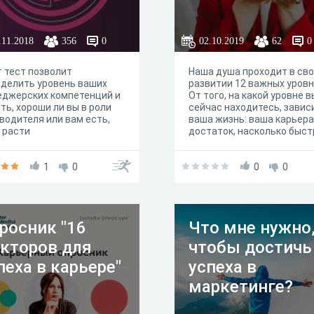
.11.2018
356
0
02.10.2019
62
0
 тест позволит
Наша душа проходит в св
делить уровень ваших
развитии 12 важных уровн
еджерских компетенций и
От того, на какой уровне в
ть, хороши ли вы в роли
сейчас находитесь, завис
водителя или вам есть,
ваша жизнь: ваша карьера
 расти
достаток, насколько быст
исполняются ваши желани
ваши отношения и здоров
1
0
Большая, эпохальная
0
0
психологическая игра
МАТРИЦА-Валент состоит
12 уровней - по росту ваш
души.Все задания
росник "16
Что мне нужно
интерактивны и составля
стройную грамотную сист
кторов для
чтобы достичь
Я, Кристина Валенцова, и 
помощники-психологи буд
пеха в карьере"
успеха в
внимательно смотреть, ка
маркетинге?
их выполнили, и в
соответствии с этим дав
баллы. Проходя игру, вы