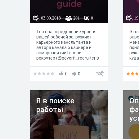
03.09.2018
201
0
19
Тест на определение уровня
Этот
вашей рабочей загрузкиот
опре
карьерного кансльтанта и
мен
автора канала о карьере и
поня
саморазвитии Говорит
руко
рекрутер (@govorit_recruiter в
куда
Telegram -
https://t.me/govorit_recruiter)
0
0
Я в поиске
Оп
работы
фа
ус