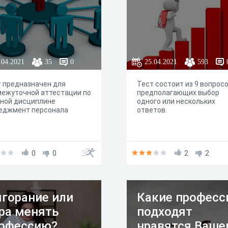
.04.2021
35
0
25.04.2021
593
 предназначен для
Тест состоит из 9 вопросо
межуточной аттестации по
предполагающих выбор
бной дисциплине
одного или нескольких
еджмент персонала
ответов.
0
0
2
2
горание или
Какие професс
ра менять
подходят
офессию?
нравятся Ваше