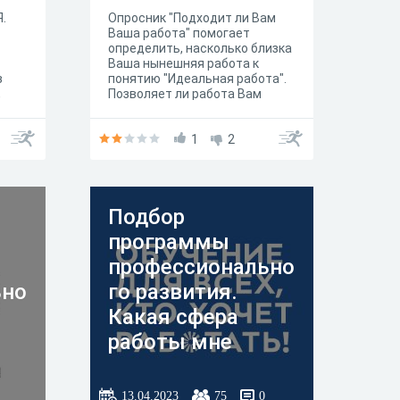
.
Опросник "Подходит ли Вам
Ваша работа" помогает
определить, насколько близка
Ваша нынешняя работа к
з
понятию "Идеальная работа".
,
Позволяет ли работа Вам
раскрыть свой потенциал и
ая
реализовать себя в
я и
профессии? Возможно, Вам
1
2
.
пора ее сменить? Результаты
теста дадут ответы на эти
ть
вопросы.
одня
Подбор
ь
программы
ии.
профессионально
ьно
го развития.
Какая сфера
работы мне
подходит?
13.04.2023
75
0