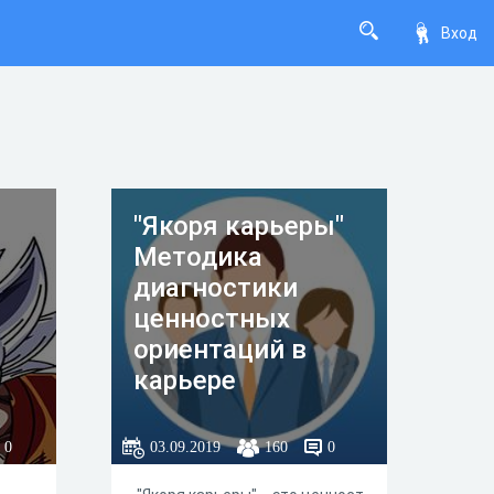
Вход
"Якоря карьеры"
Методика
диагностики
ценностных
ориентаций в
карьере
0
03.09.2019
160
0