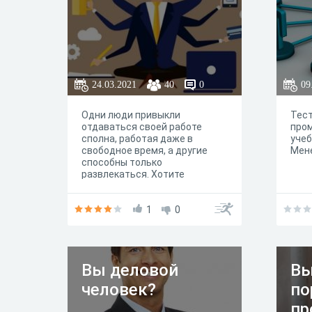
24.03.2021
40
0
09
Одни люди привыкли
Тест
отдаваться своей работе
про
сполна, работая даже в
уче
свободное время, а другие
Мен
способны только
развлекаться. Хотите
узнать, есть ли у вас деловая х
ватка?
1
0
Вы деловой
Вы
человек?
по
пр