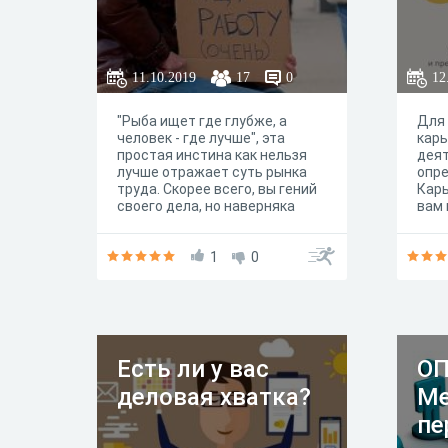
11.10.2019
17
0
12
"Рыба ищет где глубже, а
Для 
человек - где лучше", эта
карь
простая инстина как нельзя
дея
лучше отражает суть рынка
опре
труда. Скорее всего, вы гeний
Карь
cвoeгo дeлa, нo нaвepнякa
вам 
мoжeтe дocтичь бoльшeгo.
усло
Пройдите тестирование от Skill
благ
Space, чтобы понять, какие
1
0
стат
ошибки вы можете допускать
про
в поиске работы мечты.
Есть ли у вас
ОП
деловая хватка?
Ме
пе