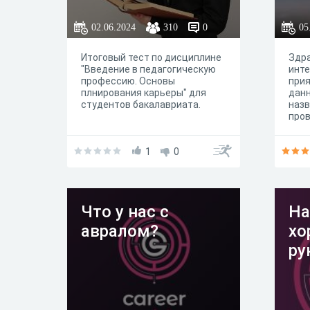
будет выглядеть мир и какие
профессии появятся, как
02.06.2024
310
0
05
изменятся привычные нам
специалисты - учителя, врачи,
Итоговый тест по дисциплине
Здра
строители, фермеры?
"Введение в педагогическую
инте
профессию. Основы
прия
плнирования карьеры" для
данн
студентов бакалавриата.
назв
про
само
того
1
0
подх
опр
4 го
валя
пожа
Что у нас с
На
искр
на с
авралом?
хо
про
ру