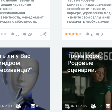
 позволяет выявить
Тест на уровень
дующие карьерные
макиавеллизма оценивае
нтации:
способности: к власти,
фессиональная
карьере, управлению люд
етентность, менеджмент,
Узнайте свои баллы и как
номия, стабильность,
прокачать необходимые
ение, вызов, интеграция
навыки
ей жизни,
дпринимательство.
55
29
2
0
льтатом теста станет
ла с наибольшим
чеством баллов, которая
ображает ваш карьерный
ть ли у Вас
Точка сбоя:
рь.
индром
Родовые
мозванца?"
сценарии.
.06.2023
155
0
02.11.2025
153