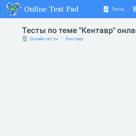
Online Test Pad
Тесты
Тесты по теме "Кентавр" онл
Онлайн тесты
Кентавр