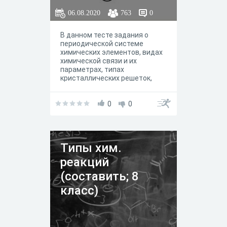
06.08.2020
763
0
В данном тесте задания о
периодической системе
химических элементов, видах
химической связи и их
параметрах, типах
кристаллических решеток,
дисперсной системе и ее
классификации, типах
химических реакций, факторах
0
0
влияющих на скорость
реакций, химическом
равновесии.
Типы хим.
реакций
(составить; 8
класс)