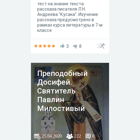
тест на знание текста
рассказа писателя Л.Н.
Андреева "Кусака". Изучение
рассказа предусмотрено в
рамках курса литературы в 7-м
классе
3
8
Преподобный
Досифей.
Святитель
Павлин
Милостивый
25.04.2020
222
0