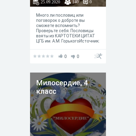
25.09.2020
140
0
Много ли пословиц или
поговорок о доброте вы
сможете вспомнить?
Проверьте себя. Пословицы
взяты из КАРТОТЕКИ ЦИТАТ
ЦГБ им. А.М. ГорькогоИсточник:
http://citaty-
cbsarzamas.blogspot.com/sear
ch/label/доброта
0
0
Милосердие, 4
класс