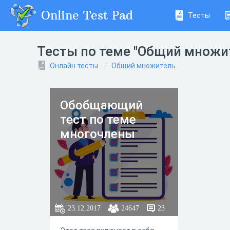
Online Test Pad
Тесты
Тесты по теме "Общий множи
Онлайн тесты
Общий множитель
Обобщающий
тест по теме
многочлены
23.12.2017
24647
23