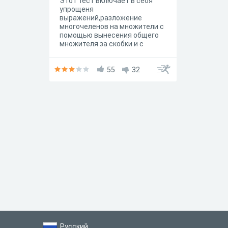
Этот тест включает в себя
упрощеня
выражений,разложение
многочеленов на множители с
помощью вынесения общего
множителя за скобки и с
помощью метода группировки.
55
32
Русский