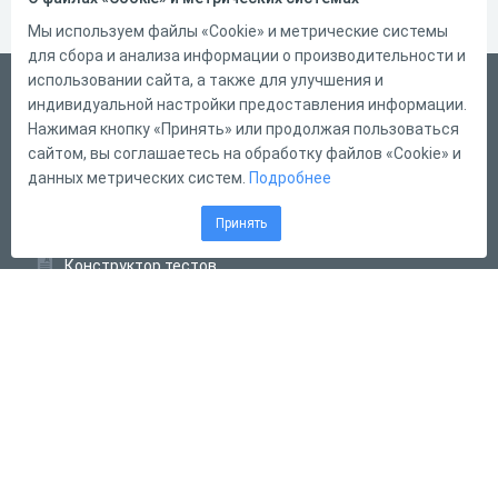
Мы используем файлы «Cookie» и метрические системы
для сбора и анализа информации о производительности и
использовании сайта, а также для улучшения и
Русский
индивидуальной настройки предоставления информации.
Справка
Нажимая кнопку «Принять» или продолжая пользоваться
сайтом, вы соглашаетесь на обработку файлов «Cookie» и
Форма обратной связи
данных метрических систем.
Подробнее
Контакты
Принять
Тарифы
Конструктор тестов
Конструктор опросов
Конструктор кроссвордов
Диалоговые тренажёры
Комплексные задания
Система Дистанционного Обучения