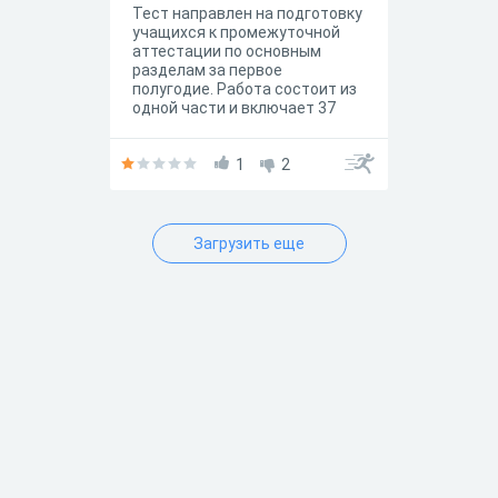
Тест направлен на подготовку
учащихся к промежуточной
аттестации по основным
разделам за первое
полугодие. Работа состоит из
одной части и включает 37
заданий различных типов: с
выбором одного или
нескольких ответов, на
1
2
установление соответствия
компонентов, представленных
в двух множестах,
установление
Загрузить еще
последовательности
действий, ввод чисел и текста