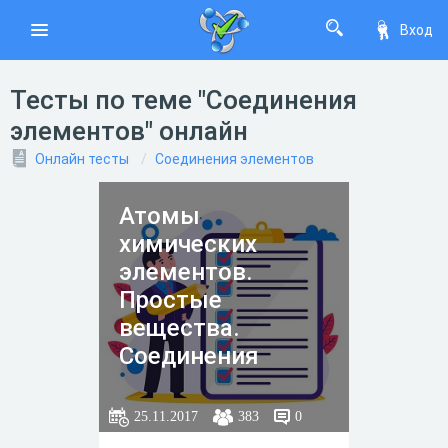
Вход
Тесты по теме "Соединения
элементов" онлайн
Онлайн тесты
Соединения элементов
Атомы
химических
элементов.
Простые
вещества.
Соединения
химических
элементов
25.11.2017
383
0