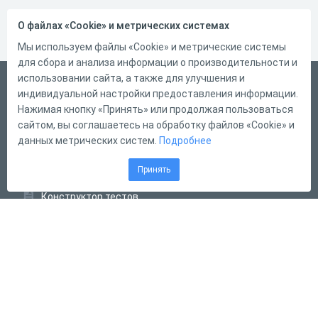
О файлах «Cookie» и метрических системах
Мы используем файлы «Cookie» и метрические системы
для сбора и анализа информации о производительности и
использовании сайта, а также для улучшения и
Русский
индивидуальной настройки предоставления информации.
Справка
Нажимая кнопку «Принять» или продолжая пользоваться
сайтом, вы соглашаетесь на обработку файлов «Cookie» и
Форма обратной связи
данных метрических систем.
Подробнее
Контакты
Принять
Тарифы
Конструктор тестов
Конструктор опросов
Конструктор кроссвордов
Диалоговые тренажёры
Комплексные задания
Система Дистанционного Обучения