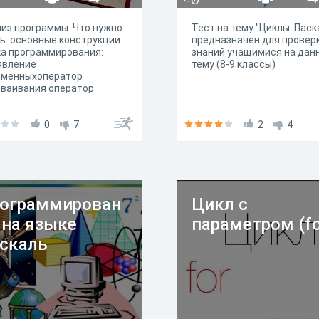
из программы. Что нужно
Тест на тему "Циклы. Паск
ь: основные конструкции
предназначен для провер
а программирования:
знаний учащимися на дан
явление
тему (8-9 классы)
еменныхоператор
сваивания оператор
да циклы: уметь
лнять ручную прокрутку
граммы уметь выделять
0
7
2
4
менную цикла, от
нения которой зависит
чество шагов цикла уметь
делять количество шагов
а уметь определять
менную, которая
ограммирован
Цикл с
дится на экран
 на языке
параметром (fo
скаль