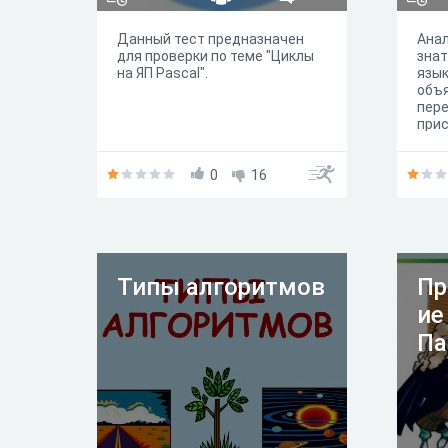
Данный тест предназначен
Анал
для проверки по теме "Циклы
знат
на ЯП Pascal".
язык
объ
пер
при
выво
выпо
0
16
про
пере
изме
коли
опре
цикл
пере
Типы алгоритмов
Пр
выво
ие
Па