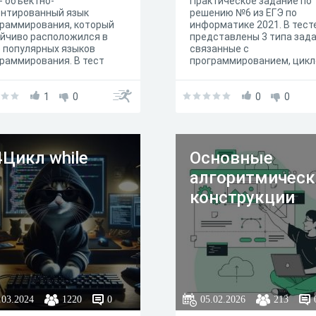
- объектно-
Практическое задание по
ентированный язык
решению №6 из ЕГЭ по
раммирования, который
информатике 2021. В тест
йчиво расположился в
представлены 3 типа зада
 популярных языков
связанные с
раммирования. В тест
программированием, цик
чены вопросы, которые
while.
еряют знания языка на
льном и среднем уровнях.
1
0
0
0
4Цикл while
Основные
алгоритмическ
конструкции
.03.2024
1220
0
05.02.2026
213