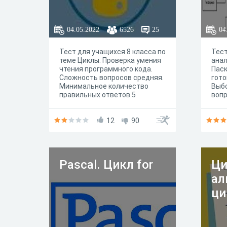
04.05.2022
6526
25
04
Тест для учащихся 8 класса по
Тест
теме Циклы. Проверка умения
анал
чтения программного кода.
Паск
Сложность вопросов средняя.
гото
Минимальное количество
Выбо
правильных ответов 5
вопр
выво
поря
12
90
огра
копи
Pascal. Цикл for
Ци
ал
ци