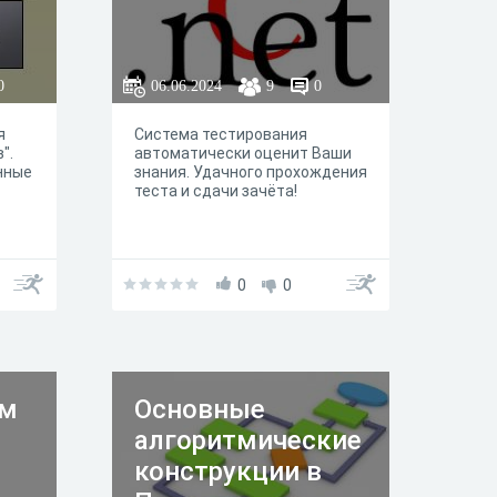
0
06.06.2024
9
0
я
Система тестирования
".
автоматически оценит Ваши
нные
знания. Удачного прохождения
теста и сдачи зачёта!
0
0
ам
Основные
алгоритмические
конструкции в