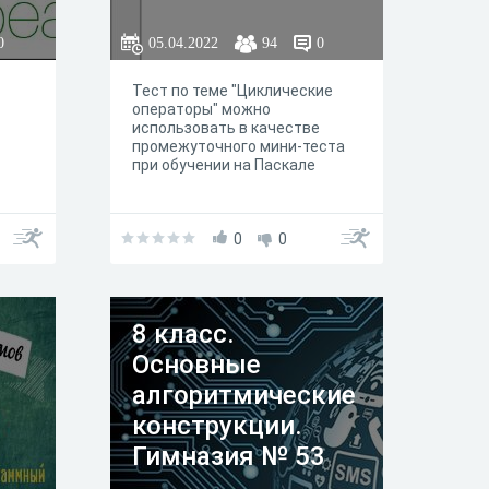
0
05.04.2022
94
0
Тест по теме "Циклические
операторы" можно
использовать в качестве
промежуточного мини-теста
при обучении на Паскале
0
0
8 класс.
Основные
алгоритмические
конструкции.
Гимназия № 53