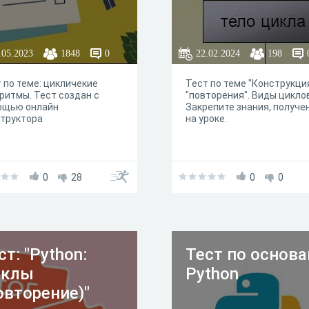
.05.2023
1848
0
22.02.2024
198
 по теме: цикличекие
Тест по теме "Конструкци
ритмы. Тест создан с
"повторения". Виды циклов
ощью онлайн
Закрепите знания, получе
труктора
на уроке.
0
28
0
0
ст: "Python:
Тест по основ
иклы
Python
овторение)"