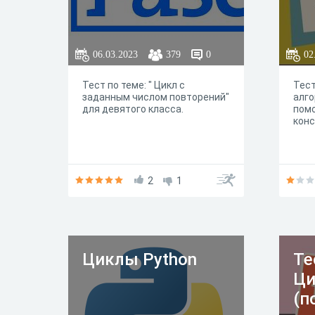
06.03.2023
379
0
02
Тест по теме: " Цикл с
Тест
заданным числом повторений"
алго
для девятого класса.
пом
конс
2
1
Циклы Python
Те
Ц
(п