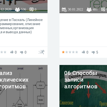
.12.2020
536
0
30.01.2022
481
ение в Паскаль (Линейное
раммирование, описание
еменных,организация
а и вывода данных)
0
0
0
5
ализ
06 Способы
клических
записи
горитмов
алгоритмов