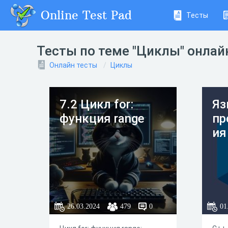
Online Test Pad
Тесты
Тесты по теме "Циклы" онлай
Онлайн тесты
Циклы
7.2 Цикл for:
Яз
функция range
пр
ия
26.03.2024
479
0
01