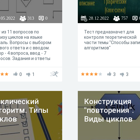
.05.2022
313
0
28.12.2022
757
 из 11 вопросов по
Тест предназначет для
изу циклов на языке
контроля теоретической
аль. Вопросы с выбором
части темы "Способы зап
вого ответа и с вводом.
алгоритмов"
р - 4 вопроса, ввод - 7
осов. Задания и ответы
дятся в случайном
дке. Время ответа не
ничено. Есть защита от
0
1
3
3
рования вопросов.
клический
Конструкция
горитм. Типы
"повторения".
клов
Виды циклов