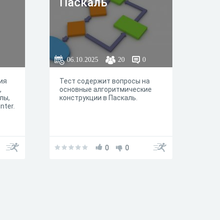
Паскаль
06.10.2025
20
0
ия
Тест содержит вопросы на
,
основные алгоритмические
лы,
конструкции в Паскаль.
nter.
0
0