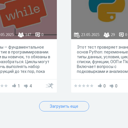
.05.2025
147
0
23.05.2025
29
0
лы — фундаментальное
Этот тест проверяет знан
тие в программировании.
основ Python: переменные
 вы новичок, то обязаны в
типы данных, условия, цик
разобраться. Циклы могут
списки, функции, ООП и Tki
чь выполнять набор
Включает вопросы с
рукций до тех пор, пока
подковырками и анализом
нное условие истинно. В
кода для углубленного
on есть два основных
понимания.
 циклов: for и while.
1
4
0
0
шо ли вы умеете ими
зоваться? Пройдите тест
 проверьте!
Загрузить еще