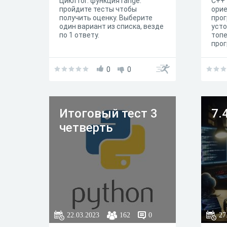
Цикл for: функция range:
С++ 
пройдите тесты чтобы
ори
получить оценку. Выберите
прог
один вариант из списка, везде
усто
по 1 ответу.
топе
прог
вклю
пров
0
0
нача
Итоговый тест 3
7.
четверть
22.03.2023
162
0
27