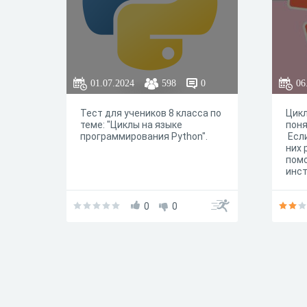
01.07.2024
598
0
06
Тест для учеников 8 класса по
Цик
теме: "Циклы на языке
поня
программирования Python".
Если
них 
помо
инст
зада
Pyth
0
0
вида
Хоро
поль
из и