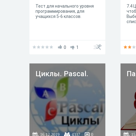
Тест для начального уровня
7.4 
программирования, для
чтоб
учащихся 5-6 классов.
Выбе
спис
0
1
Циклы. Pascal.
Па
16.12.2019
4337
0
15