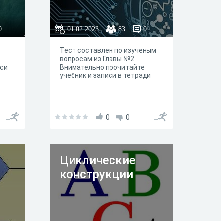
0
01.02.2023
83
0
Тест составлен по изученым
вопросам из Главы №2.
иси
Внимательно прочитайте
учебник и записи в тетради
0
0
Циклические
конструкции