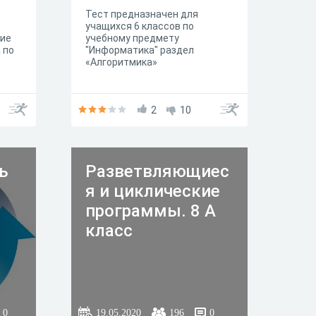
Тест предназначен для
учащихся 6 классов по
кие
учебному предмету
 по
"Информатика" раздел
«Алгоритмика»
2
10
ь
Разветвляющиес
я и циклические
программы. 8 А
класс
0
19.05.2020
196
0