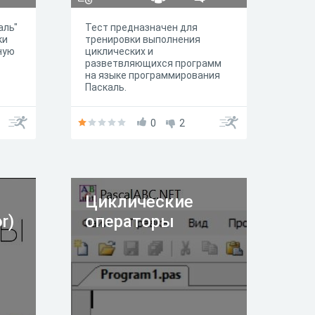
аль"
Тест предназначен для
ки
тренировки выполнения
ную
циклических и
разветвляющихся программ
на языке программирования
Паскаль.
0
2
Циклические
r)
операторы