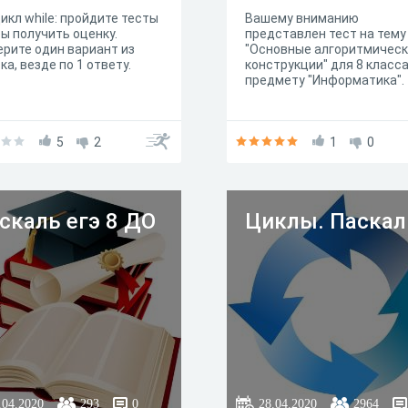
Цикл while: пройдите тесты
Вашему вниманию
ы получить оценку.
представлен тест на тему
рите один вариант из
"Основные алгоритмичес
ка, везде по 1 ответу.
конструкции" для 8 класса
предмету "Информатика".
5
2
1
0
скаль егэ 8 ДО
Циклы. Паскал
.04.2020
293
0
28.04.2020
2964