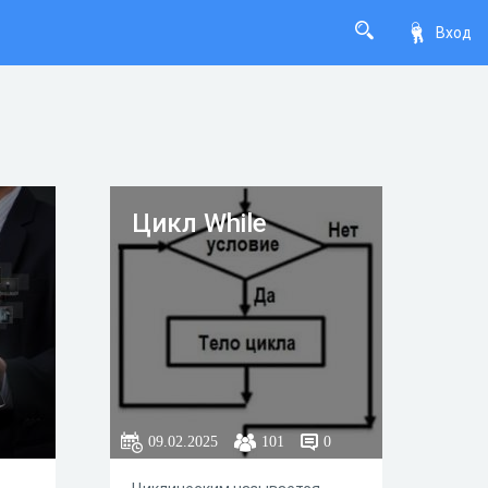
Вход
Цикл While
09.02.2025
101
0