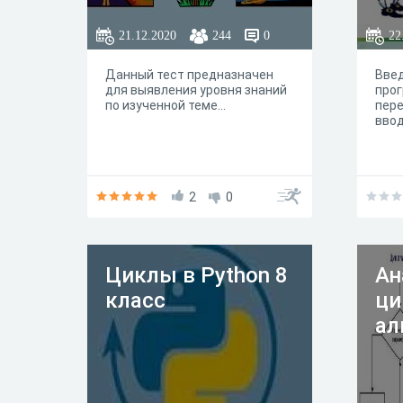
21.12.2020
244
0
22
Данный тест предназначен
Введ
для выявления уровня знаний
прог
по изученной теме...
пер
ввод
2
0
Циклы в Python 8
Ан
класс
ци
ал