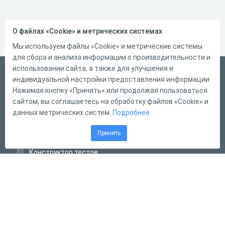
О файлах «Cookie» и метрических системах
Мы используем файлы «Cookie» и метрические системы
для сбора и анализа информации о производительности и
использовании сайта, а также для улучшения и
Русский
индивидуальной настройки предоставления информации.
Справка
Нажимая кнопку «Принять» или продолжая пользоваться
сайтом, вы соглашаетесь на обработку файлов «Cookie» и
Форма обратной связи
данных метрических систем.
Подробнее
Контакты
Принять
Тарифы
Конструктор тестов
Конструктор опросов
Конструктор кроссвордов
Диалоговые тренажёры
Комплексные задания