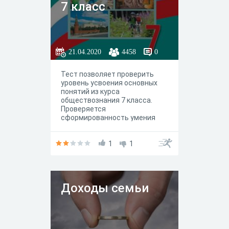
7 класс
21.04.2020
4458
0
Тест позволяет проверить
уровень усвоения основных
понятий из курса
обществознания 7 класса.
Проверяется
сформированность умения
выделять существенные и
факультативные признаки
понятия.
1
1
Доходы семьи