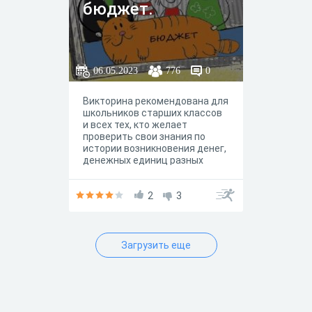
ps://www.youtube.com/channel
бюджет.
/UCjJjiXqb4hQYv6-J_Cpfc8A?
view_as=subscriber
06.05.2023
776
0
Викторина рекомендована для
школьников старших классов
и всех тех, кто желает
проверить свои знания по
истории возникновения денег,
денежных единиц разных
стран, планированию
семейного бюджета и
рационального использования
2
3
денежных средств в быту.
Загрузить еще