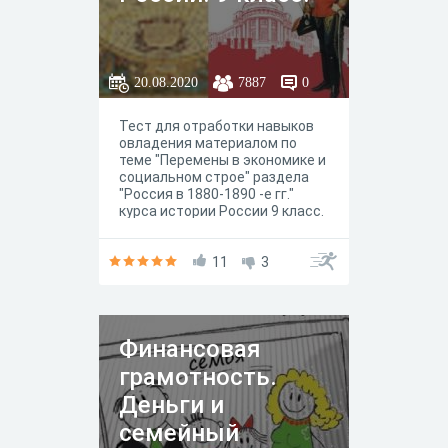
20.08.2020
7887
0
Тест для отработки навыков
овладения материалом по
теме "Перемены в экономике и
социальном строе" раздела
"Россия в 1880-1890 -е гг."
курса истории России 9 класс.
Может быть полезен для всех
УМК по истории России а
также для подготовке к ЕГЭ.
11
3
Разработка урока в которой
использован данный тест и
дополнительные материалы
для педагогов и учащихся по
Финансовая
данной теме смотрите на
авторском сайте "История
грамотность.
ученикам и педагогам" или
https://www.istped.com, а
Деньги и
также на
семейный
канале «ВидеоHistoriaYrok» htt