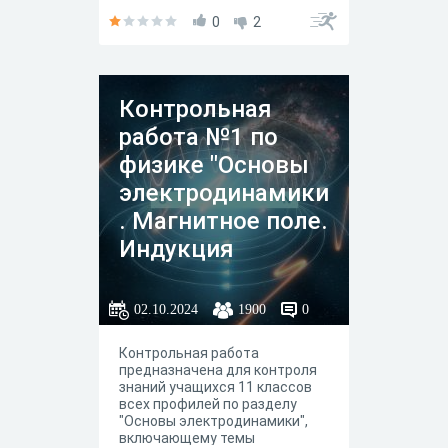
0
2
Контрольная
работа №1 по
физике "Основы
электродинамики
. Магнитное поле.
Индукция
магнитного поля"
(11 класс)
02.10.2024
1900
0
Контрольная работа
предназначена для контроля
знаний учащихся 11 классов
всех профилей по разделу
"Основы электродинамики",
включающему темы