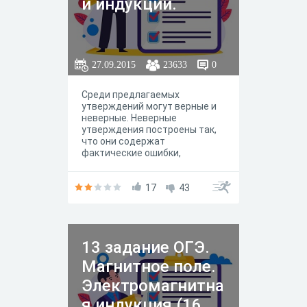
й индукции.
27.09.2015
23633
0
Среди предлагаемых
утверждений могут верные и
неверные. Неверные
утверждения построены так,
что они содержат
фактические ошибки,
нарушают логические связи
между элементами теории,
искажающие суть физических
17
43
законов и закономерностей.
Высказывание считается
ошибочным, если в нем
содержится неполная
13 задание ОГЭ.
формулировка. Если в
утверждении по умолчанию
Магнитное поле.
подразумеваются случаи,
когда физический закон или
Электромагнитна
теория неприменимы, оно
я индукция (16
тоже не может быть признано