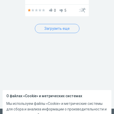
"Магнитное поле" и "Индукция
магнитного поля". Данная
контрольная работа
0
5
составлена в строгом
соответствии с ФГОС и
позволяет осуществить
четкий и объективный
Загрузить еще
контроль знаний
одиннадцатиклассников по
упомянутому ранее разделу.
Данная работа может быть
использована прямо в классе
в качестве проводимого в
онлайн-формате контроля
знаний, либо как онлайн
домашнее задание по физике.
О файлах «Cookie» и метрических системах
Мы используем файлы «Cookie» и метрические системы
для сбора и анализа информации о производительности и