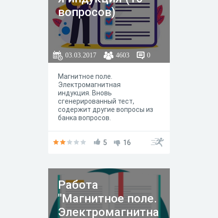
верным. Как правило,
вопросов)
неверное утверждение
содержит одну ошибку,
неверными могут быть одно-
два слова, возможно,
ошибочные слова нужно
03.03.2017
4603
0
поменять местами.
Магнитное поле.
Электромагнитная
индукция. Вновь
сгенерированный тест,
содержит другие вопросы из
банка вопросов.
5
16
Работа
"Магнитное поле.
Электромагнитна