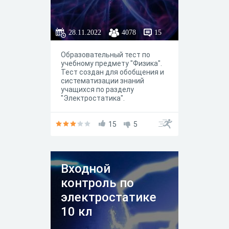
28.11.2022
4078
15
Образовательный тест по
учебному предмету "Физика".
Тест создан для обобщения и
систематизации знаний
учащихся по разделу
"Электростатика".
15
5
Входной
контроль по
электростатике
10 кл