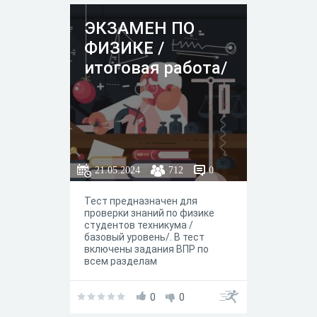
ЭКЗАМЕН ПО
ФИЗИКЕ /
итоговая работа/
21.05.2024
712
0
Тест предназначен для
проверки знаний по физике
студентов техникума /
базовый уровень/. В тест
включены задания ВПР по
всем разделам
физики.Максимальное
количество баллов - 36.
Желаем успеха!
0
0