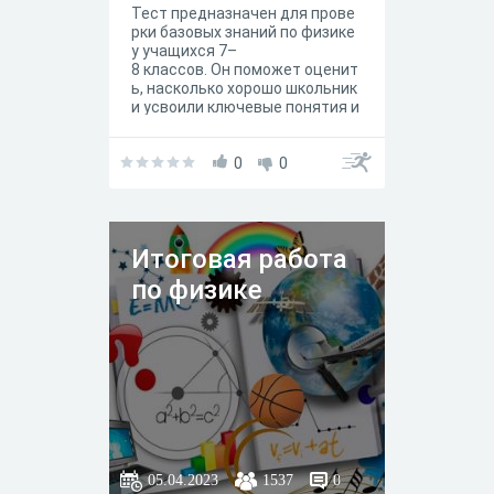
Тест предназначен для прове
рки базовых знаний по физике
у учащихся 7–
8 классов. Он поможет оценит
ь, насколько хорошо школьник
и усвоили ключевые понятия и
законы, изученные на уроках, а
также закрепить понимание ф
ундаментальных физических я
0
0
влений и единиц измерения.
Итоговая работа
по физике
05.04.2023
1537
0