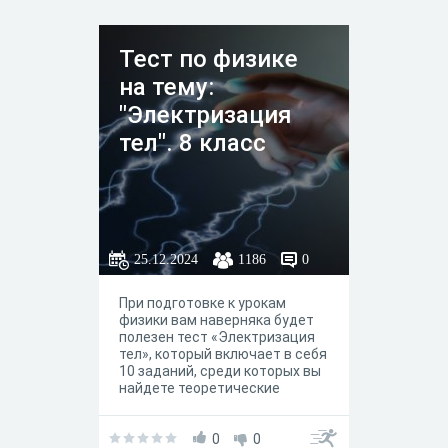
Тест по физике
на тему:
"Электризация
тел". 8 класс
25.12.2024
1186
0
При подготовке к урокам
физики вам наверняка будет
полезен тест «Электризация
тел», который включает в себя
10 заданий, среди которых вы
найдете теоретические
вопросы и задания на
описание опытов. Необходимо
ответить на вопрос и найти
0
0