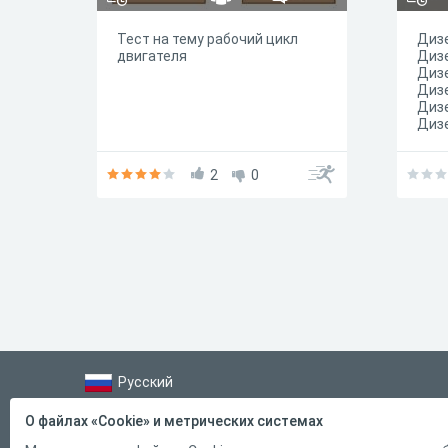
Тест на тему рабочий цикл
Диз
двигателя
Диз
Диз
Диз
Диз
Диз
Диз
Диз
2
0
Диз
Диз
Диз
Диз
Диз
Диз
Диз
Диз
Диз
Диз
Диз
Диз
Диз
Русский
Диз
Диз
Справка
О файлах «Cookie» и метрических системах
Диз
Форма обратной связи
Диз