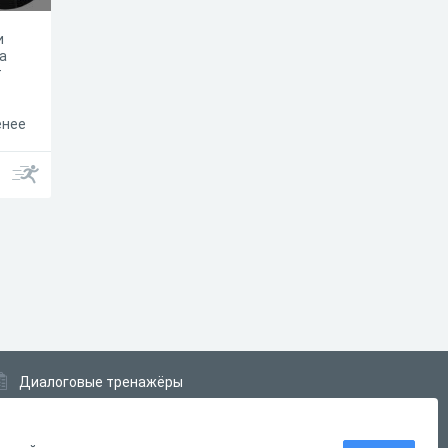
и
а
т
енее
ем
Диалоговые тренажёры
Комплексные задания
Система Дистанционного Обучения