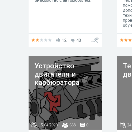
Знакомство с автомобилем.
Тест
пом
допо
техн
пров
обуч
12
43
Устройство
Те
двигателя и
дв
карбюратора
15.04.2020
638
0
24