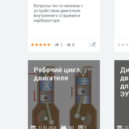
Вопросы теста связаны с
устройством двигателя
внутреннего сгарания и
карбюратора
1
0
Рабочий цикл
Ди
двигателя
дв
дл
Э
31.01.2024
585
0
22