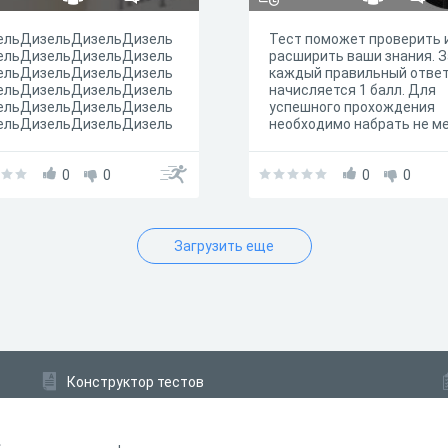
ельДизельДизельДизель
Тест поможет проверить 
ельДизельДизельДизель
расширить ваши знания. З
ельДизельДизельДизель
каждый правильный отве
ельДизельДизельДизель
начисляется 1 балл. Для
ельДизельДизельДизель
успешного прохождения
ельДизельДизельДизель
необходимо набрать не м
ельДизельДизельДизель
80 % от максимального
ельДизельДизельДизель
количества баллов. Жела
ельДизельДизельДизель
0
0
удачи!
0
0
ельДизельДизельДизель
ельДизельДизельДизель
ельДизельДизельДизель
ельДизельДизельДизель
Загрузить еще
ельДизельДизельДизель
ельДизельДизельДизель
ельДизельДизельДизель
ельДизельДизельДизель
ельДизельДизельДизель
ельДизельДизельДизель
ельДизельДизельДизель
ельДизельДизельДизель
Конструктор тестов
ельДизельДизельДизель
ельДизельДизельДизель
Конструктор опросов
ельДизельДизельДизель
Конструктор кроссвордов
ельДизельДизельДизель