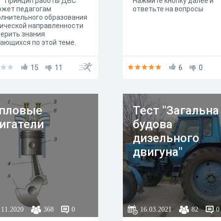
 "Принцип работы ДВС"
Нажмите кнопку далее и
ожет педагогам
ответьте на вопр
лнительного образования
ической направленности
ерить знания
ающихся по этой теме.
15
11
6
0
пловые
Тест "Загальна
игатели
будова
дизельного
двигуна"
.11.2020
368
0
16.03.2021
82
0