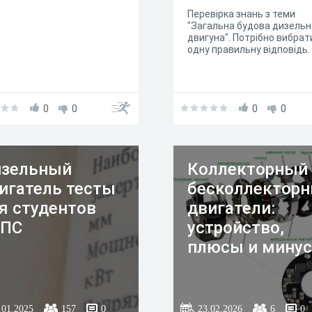
Перевірка знань з теми
"Загальна будова дизельн
двигуна". Потрібно вибрат
одну правильну відповідь.
0
0
0
0
зельный
Коллекторный
игатель тесты
бесколлектор
я студентов
двигатели:
УПС
устройство,
плюсы и мину
.01.2025
157
0
23.02.2026
6
0