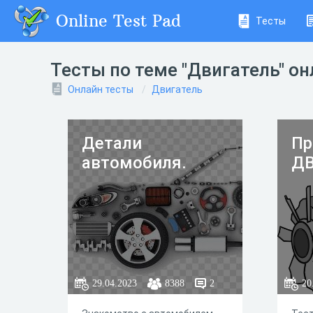
Online Test Pad
Тесты
Тесты по теме "Двигатель" о
Онлайн тесты
Двигатель
Детали
Пр
автомобиля.
Д
29.04.2023
8388
2
20