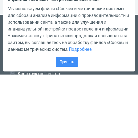
Мы используем файлы «Cookie» и метрические системы
для сбора и анализа информации о производительности и
использовании сайта, а также для улучшения и
Русский
индивидуальной настройки предоставления информации.
Справка
Нажимая кнопку «Принять» или продолжая пользоваться
сайтом, вы соглашаетесь на обработку файлов «Cookie» и
Форма обратной связи
данных метрических систем.
Подробнее
Контакты
Принять
Тарифы
Конструктор тестов
Конструктор опросов
Конструктор кроссвордов
Диалоговые тренажёры
Комплексные задания
Система Дистанционного Обучения