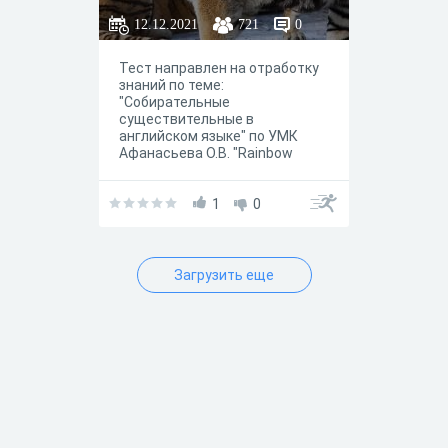
12.12.2021
721
0
Тест направлен на отработку
знаний по теме:
"Собирательные
существительные в
английском языке" по УМК
Афанасьева О.В. "Rainbow
English"
1
0
Загрузить еще