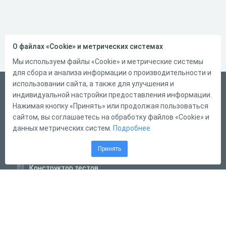
О файлах «Cookie» и метрических системах
Мы используем файлы «Cookie» и метрические системы
для сбора и анализа информации о производительности и
использовании сайта, а также для улучшения и
Русский
индивидуальной настройки предоставления информации.
Справка
Нажимая кнопку «Принять» или продолжая пользоваться
сайтом, вы соглашаетесь на обработку файлов «Cookie» и
Форма обратной связи
данных метрических систем.
Подробнее
Контакты
Принять
Тарифы
Конструктор тестов
Конструктор опросов
Конструктор кроссвордов
Диалоговые тренажёры