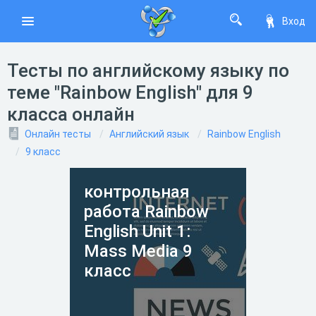
Вход
Тесты по английскому языку по
теме "Rainbow English" для 9
класса онлайн
Онлайн тесты
Английский язык
Rainbow English
9 класс
контрольная
работа Rainbow
English Unit 1:
Mass Media 9
класс