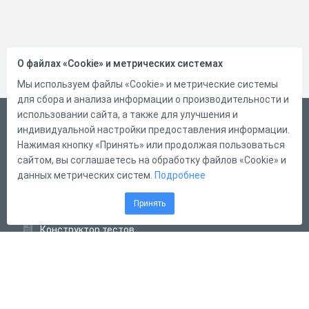
О файлах «Cookie» и метрических системах
Мы используем файлы «Cookie» и метрические системы
для сбора и анализа информации о производительности и
использовании сайта, а также для улучшения и
Русский
индивидуальной настройки предоставления информации.
Справка
Нажимая кнопку «Принять» или продолжая пользоваться
сайтом, вы соглашаетесь на обработку файлов «Cookie» и
Форма обратной связи
данных метрических систем.
Подробнее
Контакты
Принять
Тарифы
Конструктор тестов
Конструктор опросов
Конструктор кроссвордов
Диалоговые тренажёры