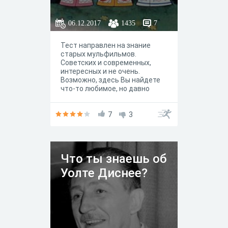
06.12.2017
1435
7
Тест направлен на знание
старых мульфильмов.
Советских и современных,
интересных и не очень.
Возможно, здесь Вы найдете
что-то любимое, но давно
забытое, что-то, что уже и не
надеялись найти.
7
3
Что ты знаешь об
Уолте Диснее?