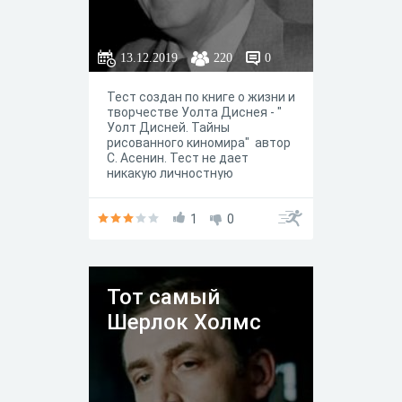
13.12.2019
220
0
Тест создан по книге о жизни и
творчестве Уолта Диснея - "
Уолт Дисней. Тайны
рисованного киномира" автор
С. Асенин. Тест не дает
никакую личностную
характеристику или оценку
вашим знаниям, а лишь
скажет, стоит ли вам
1
0
прочитать книгу и узнать о
самом известном
мультипликаторе чуточку
больше. Ведь о мультиках мы
Тот самый
знаем все, а вот о самом
создателе....
Шерлок Холмс