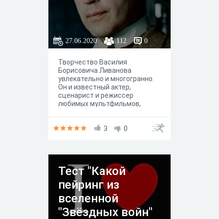
27.06.2020
112
0
Творчество Василия
Борисовича Ливанова
увлекательно и многогранно.
Он и известный актер,
сценарист и режиссер
любимых мультфильмов,
кинофильмов и спектаклей, а
еще он автор нескольких книг.
Герои созданные им в кино и
3
0
анимации знакомы всем.
Проверьте, насколько хорошо
вы знаете творчество
Василия Ливанова?
Тест "Какой
пейринг из
вселенной
"Звёздных войн"