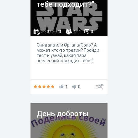
тебе подходит?"
30.07.2020
432
0
Энидала или Органа/Соло? А
может кто-то третий? Пройди
тест и узнай, какая пара
вселенной подходит тебе :)
1
0
День доброты