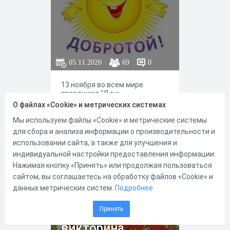
05.11.2020
69
0
13 ноября во всем мире
празднуют "День
доброты".Доброта – это то,
О файлах «Cookie» и метрических системах
что делает нашу жизнь теплее
и душевнее. Доброта
Мы используем файлы «Cookie» и метрические системы
помогает нам понимать, что
для сбора и анализа информации о производительности и
мы – люди, и мы должны
использовании сайта, а также для улучшения и
помогать друг другу, делать
индивидуальной настройки предоставления информации.
добро – тогда жизнь станет
5
0
чуточку лучше. Доброта
Нажимая кнопку «Принять» или продолжая пользоваться
находит свое проявление не
сайтом, вы соглашаетесь на обработку файлов «Cookie» и
только в самой жизни, но и в
данных метрических систем.
Подробнее
искусстве, в том числе в
Развлекательная
рассказах и сказках
Принять
онлайн-
викторина