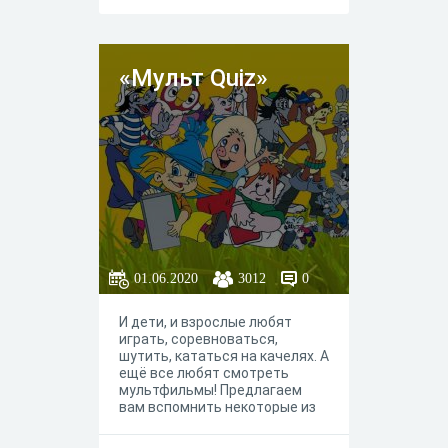
«Мульт Quiz»
01.06.2020
3012
0
И дети, и взрослые любят
играть, соревноваться,
шутить, кататься на качелях. А
ещё все любят смотреть
мультфильмы! Предлагаем
вам вспомнить некоторые из
них, ответив на вопросы
музыкальной викторины