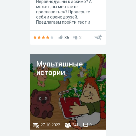
Неравнодушны к эскимо? А
может, вы мечтаете
прославиться? Проверьте
себя и своих друзей.
Предлагаем пройти тест и
узнать кто вы из героев
мультфильма про Чебурашку.
36
2
Мультяшные
истории
27.10.2022
241
0