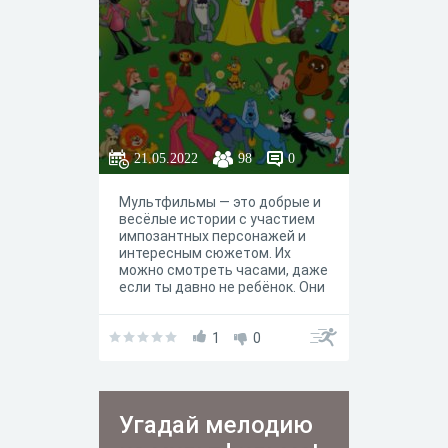
21.05.2022
98
0
Мультфильмы — это добрые и
весёлые истории с участием
импозантных персонажей и
интересным сюжетом. Их
можно смотреть часами, даже
если ты давно не ребёнок. Они
поднимают настроение и
заряжают добротой и детей, и
взрослых всех возрастов.
1
0
Угадай мелодию