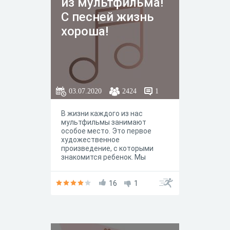
из мультфильма!
С песней жизнь
хороша!
03.07.2020
2424
1
В жизни каждого из нас
мультфильмы занимают
особое место. Это первое
художественное
произведение, с которыми
знакомится ребенок. Мы
решили составить
музыкальный тест «С песней и
жизнь хороша!», в котором
16
1
будем проверять вас на
знание саундтреков из самых
известных детских
мультфильмов. Вам
встретятся как классические