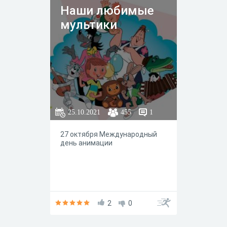
советские мультфильмы, так и
Наши любимые
современные диснеевские
мультики
картины.6+
25.10.2021
455
1
27 октября Международный
день анимации
2
0