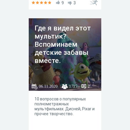
«Мульт Quiz». Quiz - с
9
3
английского «викторина».
Где я видел этот
мультик?
Вспоминаем
детские забавы
вместе.
06.11.2020
1715
2
10 вопросов о популярных
полнометражных
мультфильмах. Дисней, Pixar и
прочее творчество.