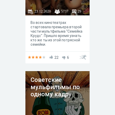
23.12.2020
5737
29
Во всех кинотеатрах
стартовала премьера второй
части мультфильма "Семейка
Крудс". Пришло время узнать
кто же ты из этой потрясной
семейки.
22
6
Советские
мульфильмы по
одному кадру