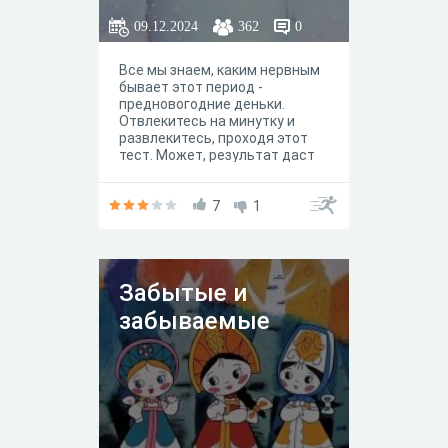
09.12.2024
362
0
Все мы знаем, каким нервным
бывает этот период -
предновогодние деньки.
Отвлекитесь на минутку и
развлекитесь, проходя этот
тест. Может, результат даст
вам почву для размышлений: а
не забыли ли вы о себе в этих
хлопотах?
7
1
Забытые и
забываемые