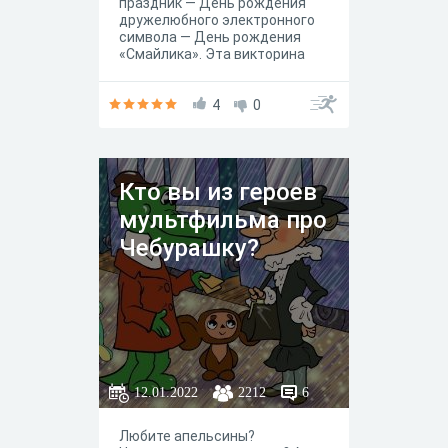
праздник — День рождения
дружелюбного электронного
символа — День рождения
«Смайлика». Эта викторина
посвящена, прежде всего,
любителям ребусов и
головоломок, и уж потом,
4
0
ценителям мультсериалов и
прочей анимации.
Кто вы из героев
мультфильма про
Чебурашку?
12.01.2022
2212
6
Любите апельсины?