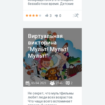
беззаботное время. Детские
книги — мудрые и
поучительные, смешные и
грустные, наивные и лукавые,
3
0
увлекающие в свой
волшебный мир. Это мир
детства, волшебства, радости
и веселья! Давайте окунемся в
Виртуальная
этот мир и вспомним любимых
литературных героев!
викторина
"Мульт! Мульт!
Мульт!"
05.04.2021
2146
2
Не секрет, что мультфильмы
любят люди всех возрастов.
Что чаще всего вспоминает