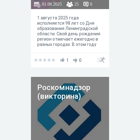
01.08.2025
25
0
1 августа 2025 года
исполняется 98 лет со Дня
образования Ленинградской
области. Свой день рождения
регион отмечает ежегодно в
разных городах. В этом году
центром праздничных
мероприятий 2 августа станет
город - юбиляр Кириши. В этом
1
0
году одному из крупнейших
промышленных центров 47-го
региона исполнилось 60 лет.
Роскомнадзор
(викторина)