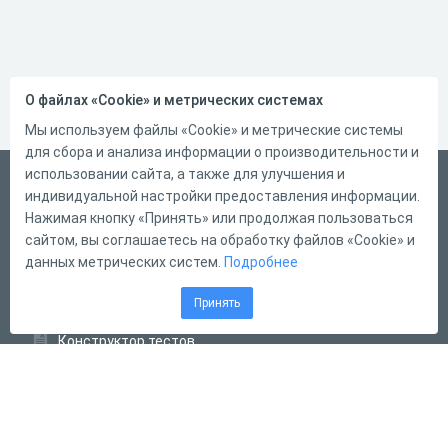
О файлах «Cookie» и метрических системах
Мы используем файлы «Cookie» и метрические системы
для сбора и анализа информации о производительности и
использовании сайта, а также для улучшения и
Русский
индивидуальной настройки предоставления информации.
Справка
Нажимая кнопку «Принять» или продолжая пользоваться
сайтом, вы соглашаетесь на обработку файлов «Cookie» и
Форма обратной связи
данных метрических систем.
Подробнее
Контакты
Принять
Тарифы
Конструктор тестов
Конструктор опросов
Конструктор кроссвордов
Диалоговые тренажёры