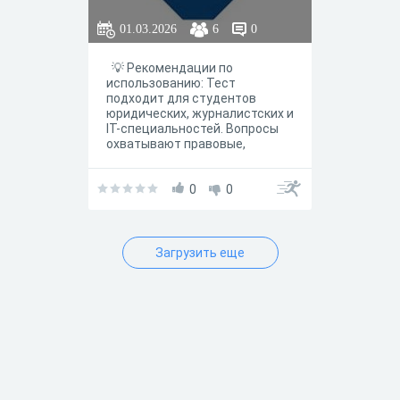
01.03.2026
6
0
💡 Рекомендации по
использованию: Тест
подходит для студентов
юридических, журналистских и
IT-специальностей. Вопросы
охватывают правовые,
технические и практические
аспекты деятельности РКН.
Для углублённой подготовки
0
0
рекомендуется изучить
ФЗ-152, ФЗ-149, ФЗ-2124-1 «О
СМИ».
Загрузить еще