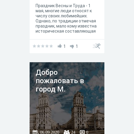
Праздник Весны и Труда - 1
мая, многие люди относят к
числу своих любимейших.
Однако, по традиции отмечая
праздник, мало кому известна
историческая составляющая
этого дня, а ведь значение
Первомая трудно
приуменьшить, и об этом
1
1
должен знать и помнить
каждый!
Добро
пожаловать в
город М.
06.09.2020
24
0