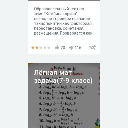
Образовательный тест по
теме "Комбинаторика"
позволяет проверить знание
таких понятий как: факториал,
перестановка, сочетания,
размещения. Проверяется как
умение вычислять различные
примеры с факториалами, так
и применять нужные формулы
20
116
для решения задач;
определять тип задач. Тест
многовариантный, в каждом из
10 заданий происходит
Лёгкая мат.
выборка одного примера из
нескольких в каждом номере.
задача(7-9 класс)