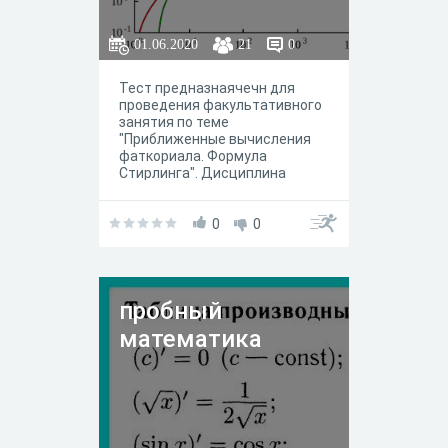
01.06.2020
21
0
Тест предназнаячечн для
проведения факультативного
занятия по теме
"Приближенные вычисления
фаткориала. Формула
Стирлинга". Дисциплина
преподается в 10-11 классе в
течение любой четверти.
0
0
пробный
математика