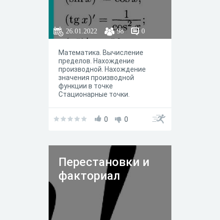
26.01.2022
98
0
Математика. Вычисление
пределов. Нахождение
производной. Нахождение
значения производной
функции в точке
Стационарные точки.
Максимум и минимум.
Наибольшее и наименьшее
значение. Определенный и
0
0
неопределенный интеграл.
Факториалы.
Перестановки и
факториал