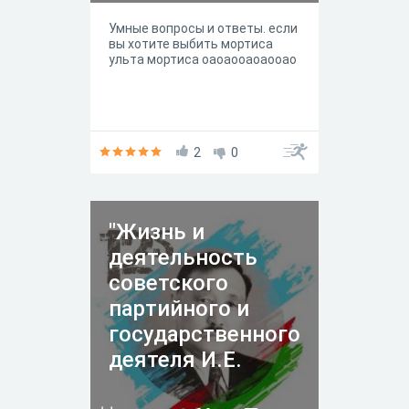
Умные вопросы и ответы. если
вы хотите выбить мортиса
ульта мортиса оаоаооаоаооао
2
0
"Жизнь и
деятельность
советского
партийного и
государственного
деятеля И.Е.
Винокурова"