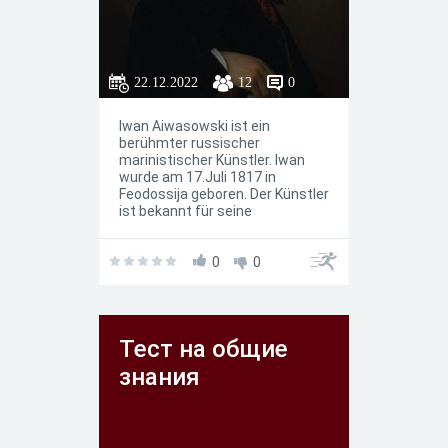
22.12.2022
12
0
Iwan Aiwasowski ist ein
berühmter russischer
marinistischer Künstler. Iwan
wurde am 17.Juli 1817 in
Feodossija geboren. Der Künstler
ist bekannt für seine
Meereslandschaften, die einen
Großteil seiner Werke
ausmachen. Wir bieten Ihnen an,
0
0
ein Testquiz zu bestehen und zu
sehen, wie gut
Тест на общие
знания