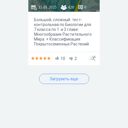
Покрытосеменн
15.01.2025
420
0
ых Растений." (с
Большой, сложный тест-
мгновенными
контрольная по Биологии для
ответами)
7 класса по 1 и 2 главе:
Многообразие Растительного
Мира. + Классификация
Покрытосеменных Растений.
10
2
Загрузить еще