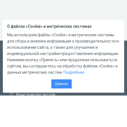
О файлах «Cookie» и метрических системах
Мы используем файлы «Cookie» и метрические системы
для сбора и анализа информации о производительности и
использовании сайта, а также для улучшения и
Русский
индивидуальной настройки предоставления информации.
Справка
Нажимая кнопку «Принять» или продолжая пользоваться
сайтом, вы соглашаетесь на обработку файлов «Cookie» и
Форма обратной связи
данных метрических систем.
Подробнее
Контакты
Принять
Тарифы
Конструктор тестов
Конструктор опросов
Конструктор кроссвордов
Диалоговые тренажёры