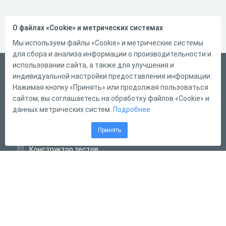
О файлах «Cookie» и метрических системах
Мы используем файлы «Cookie» и метрические системы
для сбора и анализа информации о производительности и
использовании сайта, а также для улучшения и
Русский
индивидуальной настройки предоставления информации.
Справка
Нажимая кнопку «Принять» или продолжая пользоваться
сайтом, вы соглашаетесь на обработку файлов «Cookie» и
Форма обратной связи
данных метрических систем.
Подробнее
Контакты
Принять
Тарифы
Конструктор тестов
Конструктор опросов
Конструктор кроссвордов
Диалоговые тренажёры
Комплексные задания