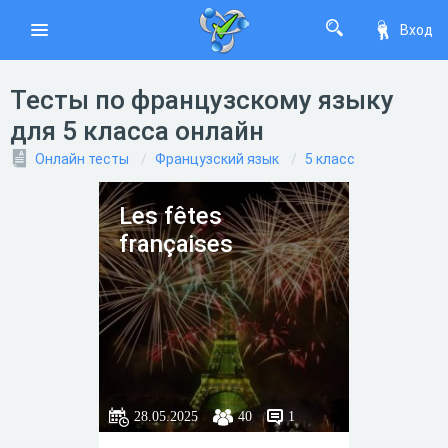
Вход
Тесты по французскому языку
для 5 класса онлайн
Онлайн тесты
Французский язык
5 класс
Les fêtes
françaises
28.05.2025
40
1