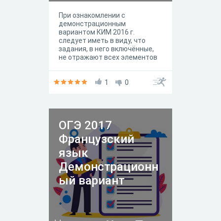
При ознакомлении с
демонстрационным
вариантом КИМ 2016 г.
следует иметь в виду, что
задания, в него включённые,
не отражают всех элементов
содержания, которые будут
проверяться с помощью
вариантов КИМ в 2016 г.
1
0
Демонстрационный вариант
предназначен для того, чтобы
дать возможность любому
участнику экзамена и широкой
ОГЭ 2017
общественности составить
представление о структуре
Французский
экзаменационной работы,
числе и форме заданий, а
язык
также об их уровне сложности.
Демонстрационн
ый вариант