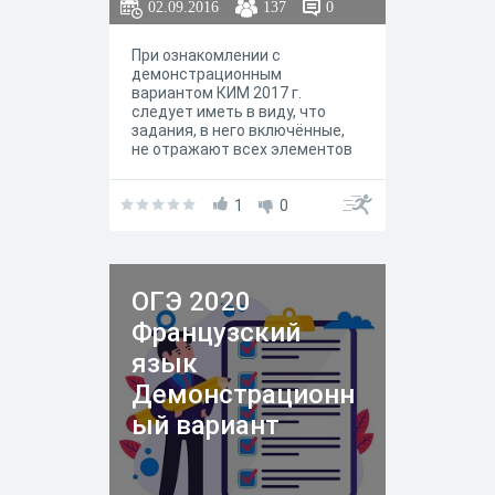
02.09.2016
137
0
При ознакомлении с
демонстрационным
вариантом КИМ 2017 г.
следует иметь в виду, что
задания, в него включённые,
не отражают всех элементов
содержания, которые будут
проверяться с помощью
вариантов КИМ в 2017 г.
1
0
Демонстрационный вариант
предназначен для того, чтобы
дать возможность любому
участнику экзамена и широкой
ОГЭ 2020
общественности составить
представление о структуре
Французский
экзаменационной работы,
числе и форме заданий, а
язык
также об их уровне сложности.
Демонстрационн
ый вариант